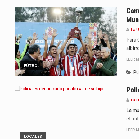
Para Tania, una paraguaya de 33
Cam
Mund
El presidente de la República se
La 
Una familia atravesó momentos 
Para 
albirr
Fretes se refirió concretamente 
LEER 
“La situación no está tan mala en
FÚTBOL
Pu
El amanecer de este miércoles s
Poli
Hace casi dos meses que Rivas 
La 
La mu
el pol
LEER 
LOCALES