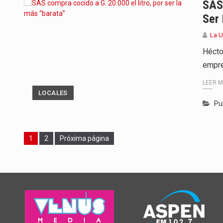
SAS 
Ser 
La 
Héctor
empre
LEER 
LOCALES
Pu
Page
Page
1
2
Próxima página