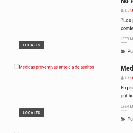
No 
La 
?Los 
comie
LEER 
LOCALES
Pu
Medi
La 
En pri
públi
LEER 
LOCALES
Pu