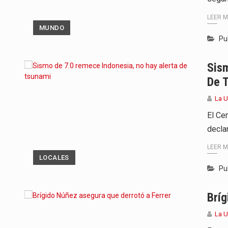
LEER 
MUNDO
Pu
Sis
De 
La 
El Ce
decla
LEER 
LOCALES
Pu
Bríg
La 