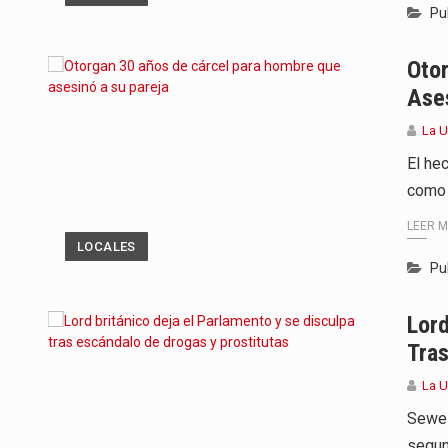
Pu
Oto
Ase
La 
El he
como 
LEER 
LOCALES
Pu
Lord
Tras
La 
Sewel
segun