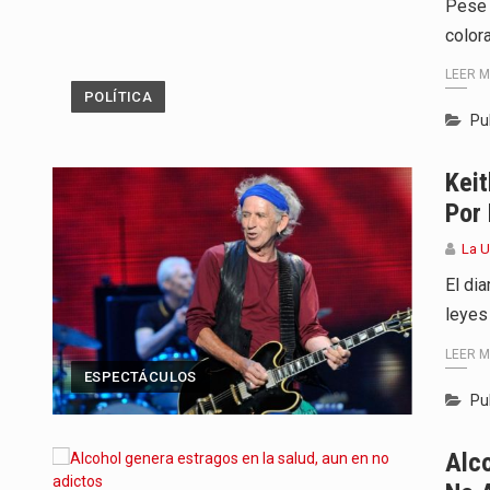
Pese 
color
LEER 
POLÍTICA
Pu
Kei
Por
La 
El dia
leyes
LEER 
ESPECTÁCULOS
Pu
Alco