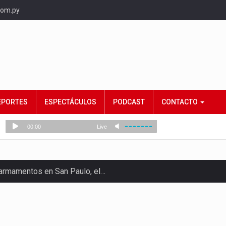
com.py
EPORTES
ESPECTÁCULOS
PODCAST
CONTACTO
e armamentos en San Paulo, el…
rtido Democrático Progresista, calificó como "unas…
ncias (MEC) ha confirmado la…