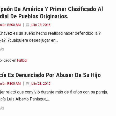
 años que reside en…
peón De América Y Primer Clasificado Al
ial De Pueblos Originarios.
 encontraba en el aeropuerto…
Unión R800 AM
julio 28, 2015
de extrema tensión durante la madrugada…
Chávez es un sueño hecho realidad haber defendido la ?
oja?, ?cualquiera desea jugar en…
al recorrido que realizó este jueves…
MÁS
 el Ministerio de…
blicado en
Fútbol
e caracteriza por un ambiente…
cía Es Denunciado Por Abusar De Su Hijo
dejó el Senado y,…
Unión R800 AM
julio 28, 2015
jer relató que convivió durante más de 6 años con su pareja,
icía Luis Alberto Paniagua,…
MÁS