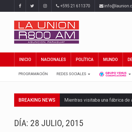
+595 21 611370
info@launion.
INICIO
NACIONALES
POLÍTICA
MUNDO
D
PROGRAMACIÓN
REDES SOCIALES
BREAKING NEWS
Mientras visitaba una fábrica d
Rafael Filizzola, senador del Pa
DÍA:
28 JULIO, 2015
El Ministerio de Educación y Cie