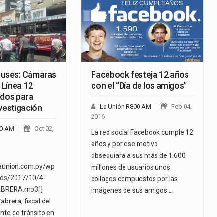
buses: Cámaras
Facebook festeja 12 años
a Línea 12
con el “Día de los amigos”
ados para
vestigación
La Unión R800 AM
Feb 04,
2016
00 AM
Oct 02,
La red social Facebook cumple 12
años y por ese motivo
obsequiará a sus más de 1.600
launion.com.py/wp
millones de usuarios unos
ads/2017/10/4-
collages compuestos por las
ABRERA.mp3"]
imágenes de sus amigos.…
Cabrera, fiscal del
nte de tránsito en