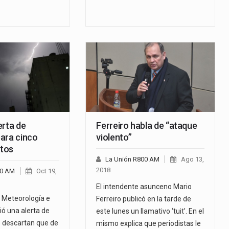
erta de
Ferreiro habla de “ataque
ara cinco
violento”
tos
La Unión R800 AM
Ago 13,
2018
00 AM
Oct 19,
El intendente asunceno Mario
e Meteorología e
Ferreiro publicó en la tarde de
ió una alerta de
este lunes un llamativo ‘tuit’. En el
 descartan que de
mismo explica que periodistas le