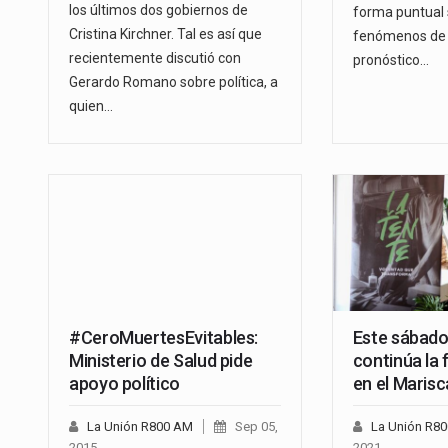
los últimos dos gobiernos de
forma puntual
Cristina Kirchner. Tal es así que
fenómenos de t
recientemente discutió con
pronóstico…
Gerardo Romano sobre política, a
quien…
#CeroMuertesEvitables:
Este sábado
Ministerio de Salud pide
continúa la 
apoyo político
en el Marisc
La Unión R800 AM
Sep 05,
La Unión R8
2015
2021