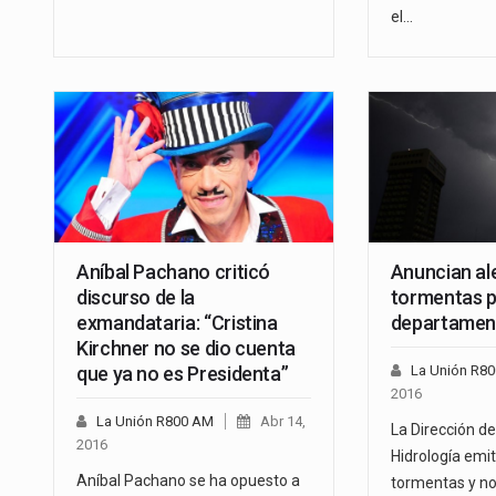
el…
Aníbal Pachano criticó
Anuncian al
discurso de la
tormentas p
exmandataria: “Cristina
departamen
Kirchner no se dio cuenta
que ya no es Presidenta”
La Unión R8
2016
La Unión R800 AM
Abr 14,
La Dirección d
2016
Hidrología emit
Aníbal Pachano se ha opuesto a
tormentas y no