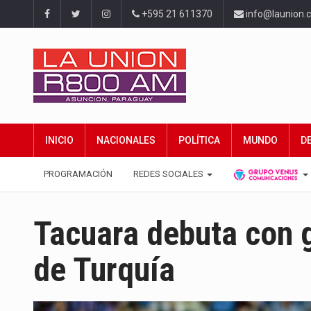
+595 21 611370
info@launion.
INICIO
NACIONALES
POLÍTICA
MUNDO
D
PROGRAMACIÓN
REDES SOCIALES
Tacuara debuta con g
de Turquía