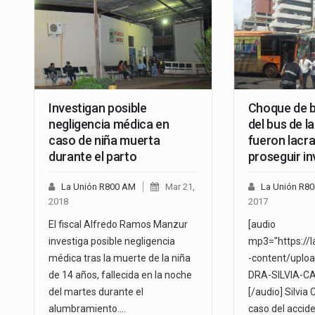
Investigan posible
Choque de 
negligencia médica en
del bus de l
caso de niña muerta
fueron lacr
durante el parto
proseguir in
La Unión R800 AM
Mar 21,
La Unión R8
2018
2017
El fiscal Alfredo Ramos Manzur
[audio
investiga posible negligencia
mp3="https://
médica tras la muerte de la niña
-content/uplo
de 14 años, fallecida en la noche
DRA-SILVIA-C
del martes durante el
[/audio] Silvia 
alumbramiento.…
caso del accide