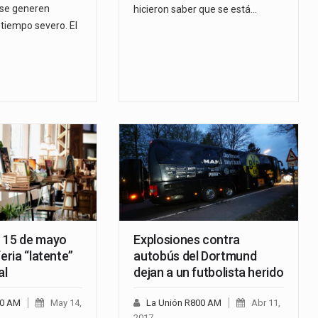
 se generen
hicieron saber que se está…
iempo severo. El
 15 de mayo
Explosiones contra
feria “latente”
autobús del Dortmund
al
dejan a un futbolista herido
00 AM
May 14,
La Unión R800 AM
Abr 11,
2017