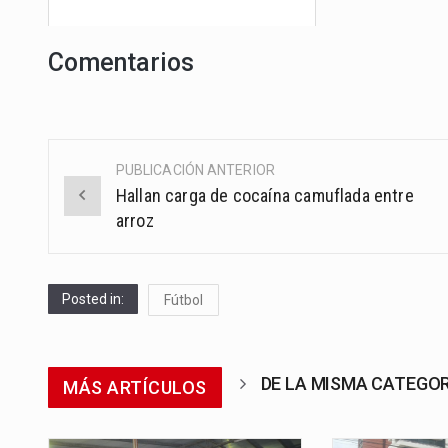
Comentarios
PUBLICACIÓN ANTERIOR
Post
Hallan carga de cocaína camuflada entre
navigation
arroz
Posted in:
Fútbol
DE LA MISMA CATEGO
MÁS ARTÍCULOS