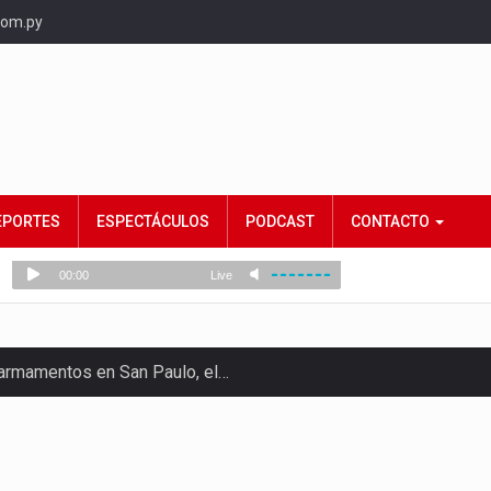
com.py
EPORTES
ESPECTÁCULOS
PODCAST
CONTACTO
e armamentos en San Paulo, el…
rtido Democrático Progresista, calificó como "unas…
ncias (MEC) ha confirmado la…