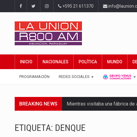
+595 21 611370
info@launion.
INICIO
NACIONALES
POLÍTICA
MUNDO
D
PROGRAMACIÓN
REDES SOCIALES
BREAKING NEWS
Mientras visitaba una fábrica d
Rafael Filizzola, senador del Pa
ETIQUETA:
DENQUE
El Ministerio de Educación y Cie