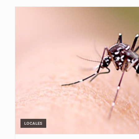
Para Tania, una paraguaya de 33
El presidente de la República se
Una familia atravesó momentos 
Fretes se refirió concretamente 
“La situación no está tan mala en
El amanecer de este miércoles s
Hace casi dos meses que Rivas 
LOCALES