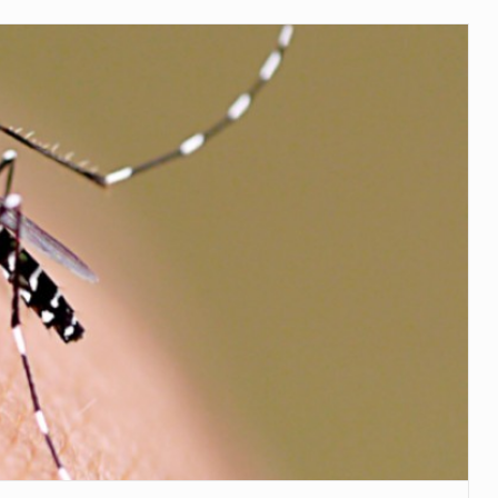
 años que reside en…
 encontraba en el aeropuerto…
de extrema tensión durante la madrugada…
al recorrido que realizó este jueves…
 el Ministerio de…
e caracteriza por un ambiente…
dejó el Senado y,…