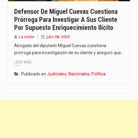
“La situación no está tan mala en el Ministerio de…
Defensor De Miguel Cuevas Cuestiona
Prórroga Para Investigar A Sus Cliente
El amanecer de este miércoles se caracteriza por un ambiente…
Por Supuesto Enriquecimiento Ilícito
Hace casi dos meses que Rivas dejó el Senado y,…
La Unión
julio 08, 2020
Abogado del diputado Miguel Cuevas cuestiona
prorroga para investigación de su cliente y aseguró que…
LEER MÁS
Publicado en
Judiciales
,
Nacionales
,
Política