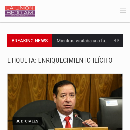
BREAKING NEWS
Mientras visitaba una fábrica de armamentos en San Paulo, el…
Rafael Filizzola, senador del Partido Democrático Progresista, calificó como "unas…
ETIQUETA:
ENRIQUECIMIENTO ILÍCITO
El Ministerio de Educación y Ciencias (MEC) ha confirmado la…
Para Tania, una paraguaya de 33 años que reside en…
El presidente de la República se encontraba en el aeropuerto…
Una familia atravesó momentos de extrema tensión durante la madrugada…
Fretes se refirió concretamente al recorrido que realizó este jueves…
JUDICIALES