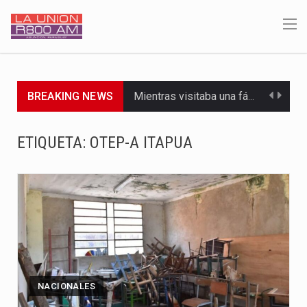
BREAKING NEWS
Mientras visitaba una fábrica de armamentos en San Paulo, el…
Rafael Filizzola, senador del Partido Democrático Progresista, calificó como "unas…
ETIQUETA:
OTEP-A ITAPUA
El Ministerio de Educación y Ciencias (MEC) ha confirmado la…
Para Tania, una paraguaya de 33 años que reside en…
El presidente de la República se encontraba en el aeropuerto…
Una familia atravesó momentos de extrema tensión durante la madrugada…
Fretes se refirió concretamente al recorrido que realizó este jueves…
NACIONALES