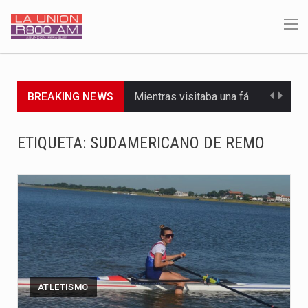
BREAKING NEWS
Mientras visitaba una fábrica de armamentos en San Paulo, el…
Rafael Filizzola, senador del Partido Democrático Progresista, calificó como "unas…
ETIQUETA:
SUDAMERICANO DE REMO
El Ministerio de Educación y Ciencias (MEC) ha confirmado la…
Para Tania, una paraguaya de 33 años que reside en…
El presidente de la República se encontraba en el aeropuerto…
Una familia atravesó momentos de extrema tensión durante la madrugada…
Fretes se refirió concretamente al recorrido que realizó este jueves…
ATLETISMO