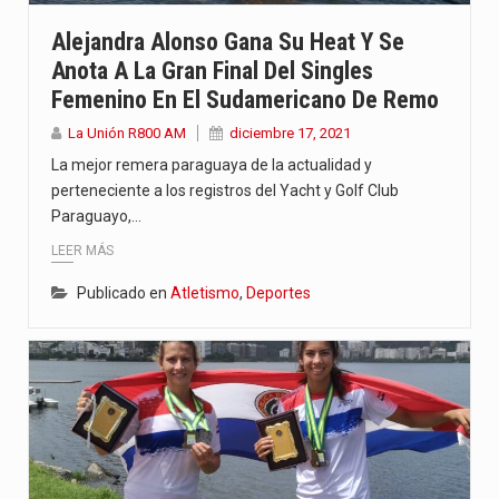
“La situación no está tan mala en el Ministerio de…
Alejandra Alonso Gana Su Heat Y Se
Anota A La Gran Final Del Singles
El amanecer de este miércoles se caracteriza por un ambiente…
Femenino En El Sudamericano De Remo
Hace casi dos meses que Rivas dejó el Senado y,…
La Unión R800 AM
diciembre 17, 2021
La mejor remera paraguaya de la actualidad y
perteneciente a los registros del Yacht y Golf Club
Paraguayo,…
LEER MÁS
Publicado en
Atletismo
,
Deportes