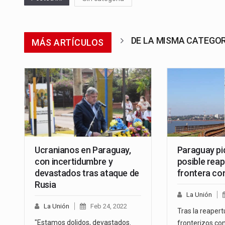
DE LA MISMA CATEGO
MÁS ARTÍCULOS
Ucranianos en Paraguay,
Paraguay pi
con incertidumbre y
posible reap
devastados tras ataque de
frontera co
Rusia
La Unión
La Unión
Feb 24, 2022
Tras la reapert
"Estamos dolidos, devastados.
fronterizos con 