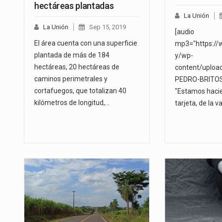
hectáreas plantadas
La Unión
La Unión
Sep 15, 2019
[audio
El área cuenta con una superficie
mp3="https://
plantada de más de 184
y/wp-
hectáreas, 20 hectáreas de
content/uploa
caminos perimetrales y
PEDRO-BRITOS.
cortafuegos, que totalizan 40
"Estamos hacie
kilómetros de longitud,…
tarjeta, de la v