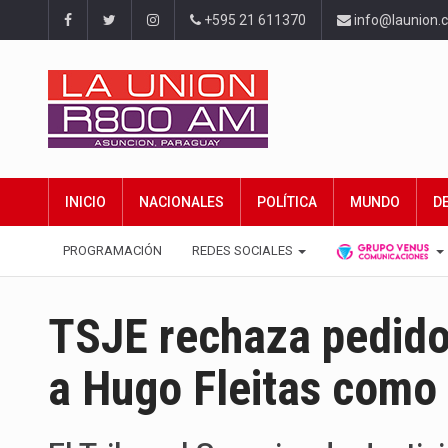
+595 21 611370
info@launion.
INICIO
NACIONALES
POLÍTICA
MUNDO
D
PROGRAMACIÓN
REDES SOCIALES
TSJE rechaza pedido 
a Hugo Fleitas como