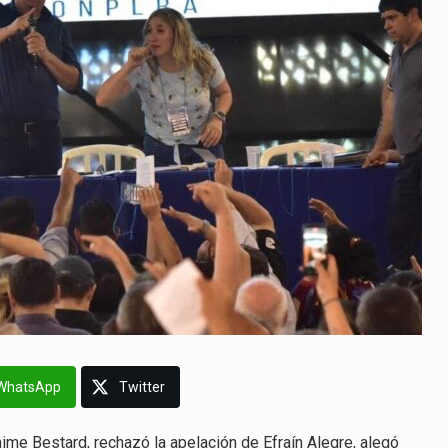
WhatsApp
Twitter
aime Bestard, rechazó la apelación de Efraín Alegre, alegó