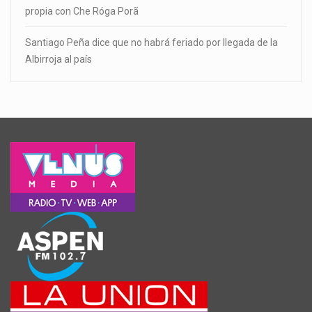
propia con Che Róga Porã
Santiago Peña dice que no habrá feriado por llegada de la
Albirroja al país