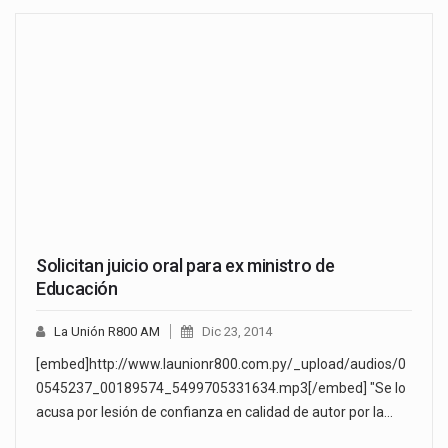
Solicitan juicio oral para ex ministro de
Educación
La Unión R800 AM
Dic 23, 2014
[embed]http://www.launionr800.com.py/_upload/audios/0
0545237_00189574_5499705331634.mp3[/embed] "Se lo
acusa por lesión de confianza en calidad de autor por la…