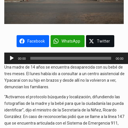
Facebook
WhatsApp
Twitter
Reproductor
00:00
00:00
de
Una madre de 14 años se encuentra desaparecida con su bebé de
audio
tres meses. El lunes había ido a consultar a un centro asistencial de
Ypacaraí con su hijo en brazos y desde allí no la volvieron a ver,
denuncian los familiares.
“Activamos el protocolo búsqueda y localización, difundiendo las
fotografías de la madre y la bebé para que la ciudadanía las pueda
identificar”, dijo el ministro de la Secretaría de la Niñez, Ricardo
González. En caso de reconocerlas pidió que se llame a la línea 147
que se encuentra articulada con el Sistema de Emergencia 911,