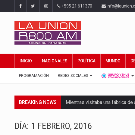
+595 21 611370
info@launion.
INICIO
NACIONALES
POLÍTICA
MUNDO
D
PROGRAMACIÓN
REDES SOCIALES
BREAKING NEWS
Mientras visitaba una fábrica d
Rafael Filizzola, senador del Pa
DÍA:
1 FEBRERO, 2016
El Ministerio de Educación y Cie