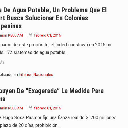
 años que reside en…
a De Agua Potable, Un Problema Que El
rt Busca Solucionar En Colonias
 encontraba en el aeropuerto…
pesinas
de extrema tensión durante la madrugada…
Unión R800 AM
febrero 01, 2016
 marco de este propósito, el Indert construyó en 2015 un
al recorrido que realizó este jueves…
 de 172 sistemas de agua potable…
 el Ministerio de…
MÁS
e caracteriza por un ambiente…
blicado en
Interior
,
Nacionales
dejó el Senado y,…
ibuyen De “exagerada” La Medida Para
na
Unión R800 AM
febrero 01, 2016
ez Hugo Sosa Pasmor fijó una fianza real de G. 200 millones
 plazo de 20 días, prohibición…