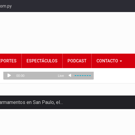
com.py
EPORTES
ESPECTÁCULOS
PODCAST
CONTACTO
e armamentos en San Paulo, el…
rtido Democrático Progresista, calificó como "unas…
ncias (MEC) ha confirmado la…