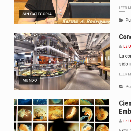
LEER 
SIN CATEGORÍA
Pu
Con
La 
La co
sido 
LEER 
MUNDO
Pu
Cien
Emb
La 
Este 1