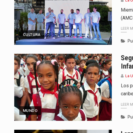
La 
Miemb
(AMCH
LEER 
CULTURA
Pu
Segú
Infa
La 
Los p
carib
LEER 
MUNDO
Pu