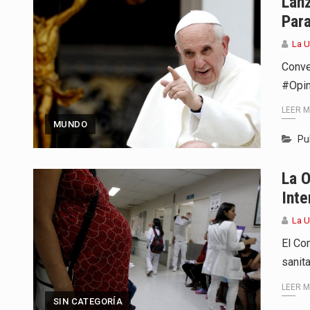
Lan
Para
La 
Conve
#Opin
LEER 
MUNDO
Pu
La 
Inte
La 
El Co
sanita
LEER 
SIN CATEGORÍA