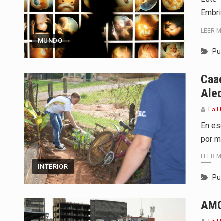
Embri
LEER 
MUNDO
Pu
Caac
Ale
La 
En es
por m
LEER 
INTERIOR
Pu
AMC