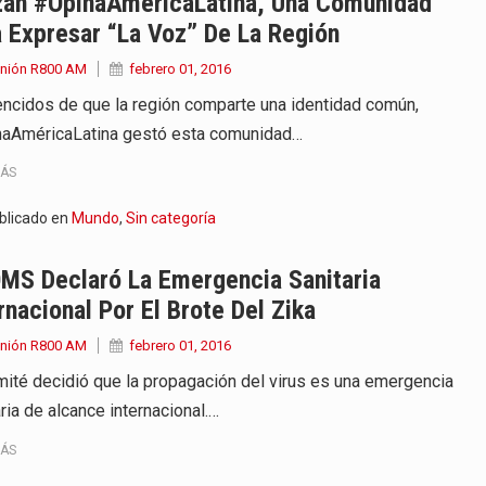
zan #OpinaAméricaLatina, Una Comunidad
 Expresar “la Voz” De La Región
Unión R800 AM
febrero 01, 2016
ncidos de que la región comparte una identidad común,
aAméricaLatina gestó esta comunidad…
MÁS
blicado en
Mundo
,
Sin categoría
OMS Declaró La Emergencia Sanitaria
rnacional Por El Brote Del Zika
Unión R800 AM
febrero 01, 2016
mité decidió que la propagación del virus es una emergencia
ria de alcance internacional.…
MÁS