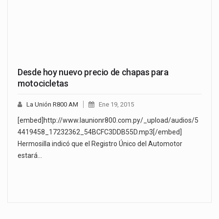
Desde hoy nuevo precio de chapas para
motocicletas
La Unión R800 AM
Ene 19, 2015
[embed]http://www.launionr800.com.py/_upload/audios/5
4419458_17232362_54BCFC3DDB55D.mp3[/embed]
Hermosilla indicó que el Registro Único del Automotor
estará…