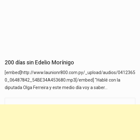
200 días sin Edelio Morínigo
[embed]http://www.launionr800.com.py/_upload/audios/0412365
0_06487842_54BE34A453680.mp3[/embed] "Hablé con la
diputada Olga Ferreira y este medio día voy a saber…