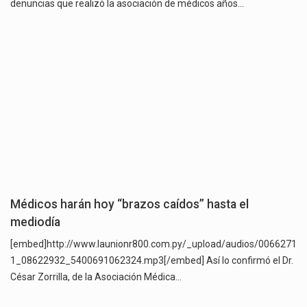
denuncias que realizó la asociación de médicos años…
Médicos harán hoy “brazos caídos” hasta el
mediodía
[embed]http://www.launionr800.com.py/_upload/audios/0066271
1_08622932_5400691062324.mp3[/embed] Así lo confirmó el Dr.
César Zorrilla, de la Asociación Médica…