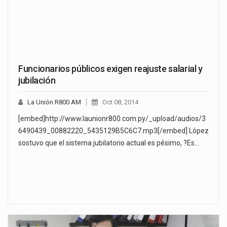
Funcionarios públicos exigen reajuste salarial y
jubilación
La Unión R800 AM
Oct 08, 2014
[embed]http://www.launionr800.com.py/_upload/audios/3
6490439_00882220_5435129B5C6C7.mp3[/embed] López
sostuvo que el sistema jubilatorio actual es pésimo, ?Es…