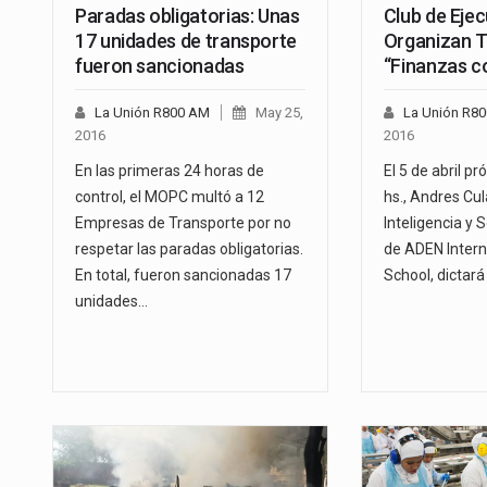
Paradas obligatorias: Unas
Club de Ejec
17 unidades de transporte
Organizan T
fueron sancionadas
“Finanzas c
La Unión R800 AM
May 25,
La Unión R8
2016
2016
En las primeras 24 horas de
El 5 de abril pr
control, el MOPC multó a 12
hs., Andres Cul
Empresas de Transporte por no
Inteligencia y 
respetar las paradas obligatorias.
de ADEN Intern
En total, fueron sancionadas 17
School, dictará
unidades…