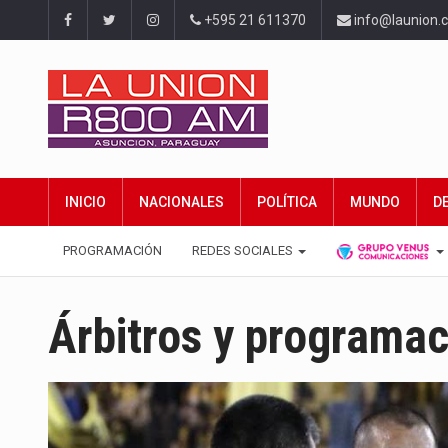
+595 21 611370
info@launion.
INICIO
NACIONALES
POLÍTICA
MUNDO
D
PROGRAMACIÓN
REDES SOCIALES
Árbitros y programac