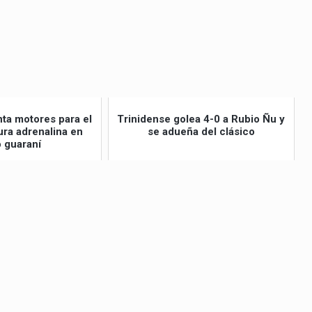
nta motores para el
Trinidense golea 4-0 a Rubio Ñu y
ra adrenalina en
se adueña del clásico
o guaraní