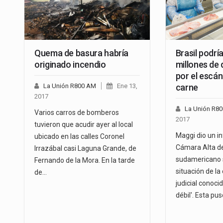
Quema de basura habría
Brasil podrí
originado incendio
millones de 
por el escán
La Unión R800 AM
Ene 13,
carne
2017
La Unión R8
Varios carros de bomberos
2017
tuvieron que acudir ayer al local
Maggi dio un i
ubicado en las calles Coronel
Cámara Alta de
Irrazábal casi Laguna Grande, de
sudamericano s
Fernando de la Mora. En la tarde
situación de la
de…
judicial conoc
débil'. Esta pu