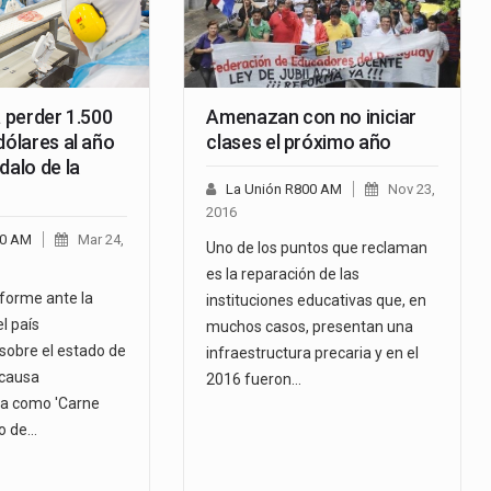
a perder 1.500
Amenazan con no iniciar
dólares al año
clases el próximo año
dalo de la
La Unión R800 AM
Nov 23,
2016
00 AM
Mar 24,
Uno de los puntos que reclaman
es la reparación de las
nforme ante la
instituciones educativas que, en
l país
muchos casos, presentan una
obre el estado de
infraestructura precaria y en el
 causa
2016 fueron…
ida como 'Carne
so de…