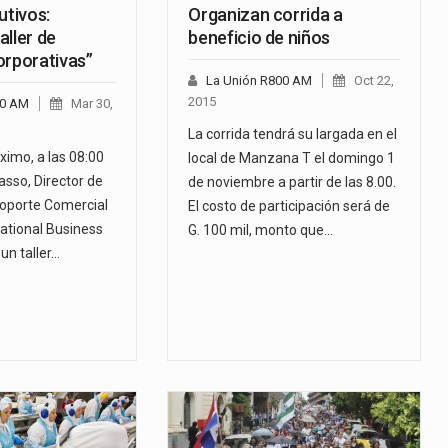
utivos:
Organizan corrida a
aller de
beneficio de niños
orporativas”
La Unión R800 AM
Oct 22,
2015
00 AM
Mar 30,
La corrida tendrá su largada en el
óximo, a las 08:00
local de Manzana T el domingo 1
asso, Director de
de noviembre a partir de las 8.00.
Soporte Comercial
El costo de participación será de
ational Business
G. 100 mil, monto que…
 un taller…