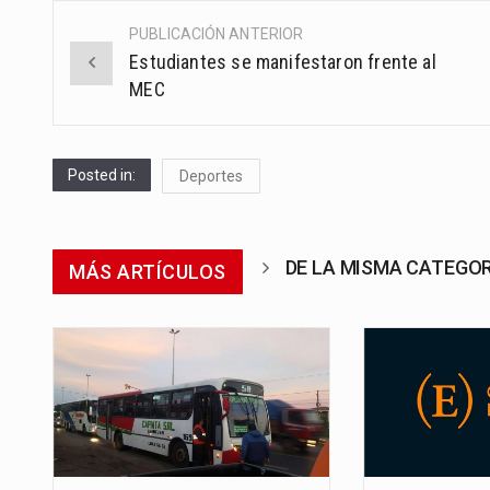
PUBLICACIÓN ANTERIOR
Post
Estudiantes se manifestaron frente al
navigation
MEC
Posted in:
Deportes
DE LA MISMA CATEGO
MÁS ARTÍCULOS