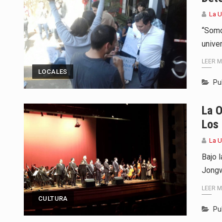
La 
“Somo
unive
LEER 
LOCALES
Pu
La 
Los 
La 
Bajo 
Jongw
LEER 
CULTURA
Pu