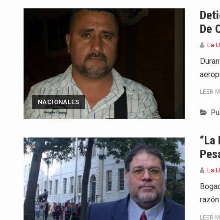
Det
De 
La 
Duran
aerop
LEER 
NACIONALES
Pu
“La 
Pesa
La 
Bogad
razón
LEER 