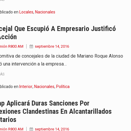
blicado en
Locales
,
Nacionales
ejal Que Escupió A Empresario Justificó
Acción
Unión R800 AM
septiembre 14, 2016
omitiva de concejales de la ciudad de Mariano Roque Alonso
zó una intervención a la empresa…
MÁS
blicado en
Interior
,
Nacionales
,
Política
p Aplicará Duras Sanciones Por
xiones Clandestinas En Alcantarillados
tarios
Unión R800 AM
septiembre 14, 2016