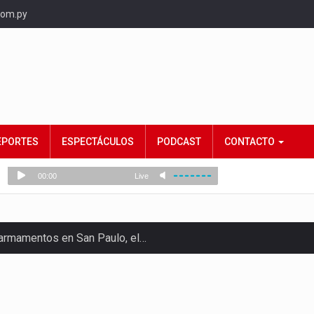
com.py
EPORTES
ESPECTÁCULOS
PODCAST
CONTACTO
e armamentos en San Paulo, el…
rtido Democrático Progresista, calificó como "unas…
ncias (MEC) ha confirmado la…