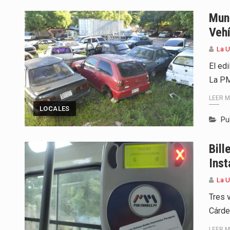
Para Tania, una paraguaya de 33
Muni
Veh
El presidente de la República se
La 
Una familia atravesó momentos 
El ed
La PM
Fretes se refirió concretamente 
LEER 
“La situación no está tan mala en
LOCALES
Pu
El amanecer de este miércoles s
Bill
Hace casi dos meses que Rivas 
Inst
La 
Tres 
Cárde
LEER 