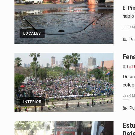
El Pr
habló
LEER 
LOCALES
Pu
Fena
La 
De ac
coleg
LEER 
INTERIOR
Pu
Estu
Det