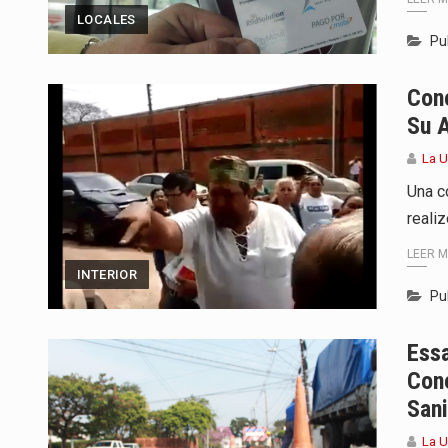
LOCALES
Pu
Conc
Su 
La 
Una c
reali
LEER 
INTERIOR
Pu
Essa
Cone
Sani
La 