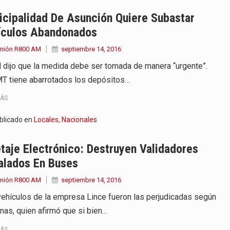
 años que reside en…
cipalidad De Asunción Quiere Subastar
ículos Abandonados
 encontraba en el aeropuerto…
Unión R800 AM
septiembre 14, 2016
de extrema tensión durante la madrugada…
il dijo que la medida debe ser tomada de manera “urgente”.
T tiene abarrotados los depósitos…
al recorrido que realizó este jueves…
MÁS
 el Ministerio de…
blicado en
Locales
,
Nacionales
e caracteriza por un ambiente…
etaje Electrónico: Destruyen Validadores
dejó el Senado y,…
alados En Buses
Unión R800 AM
septiembre 14, 2016
vehículos de la empresa Lince fueron las perjudicadas según
nas, quien afirmó que si bien…
MÁS