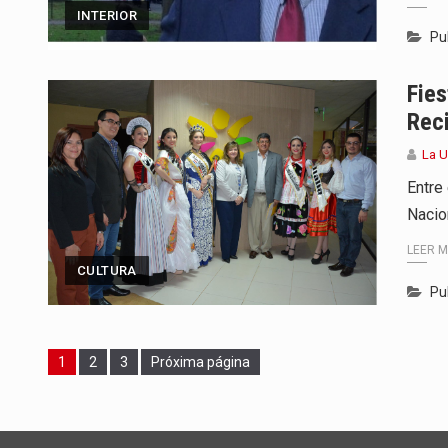
INTERIOR
Pu
Fies
Reci
La 
Entre 
Nacio
LEER 
CULTURA
Pu
Page
Page
Page
1
2
3
Próxima página