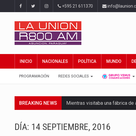
+595 21 611370
info@launion.
INICIO
NACIONALES
POLÍTICA
MUNDO
D
PROGRAMACIÓN
REDES SOCIALES
BREAKING NEWS
Mientras visitaba una fábrica d
Rafael Filizzola, senador del Pa
DÍA:
14 SEPTIEMBRE, 2016
El Ministerio de Educación y Cie