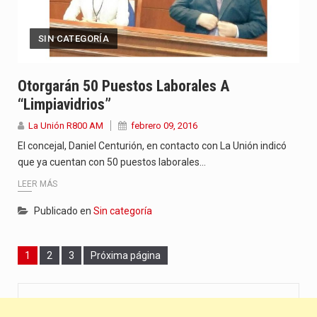
SIN CATEGORÍA
Otorgarán 50 Puestos Laborales A
“limpiavidrios”
La Unión R800 AM
febrero 09, 2016
El concejal, Daniel Centurión, en contacto con La Unión indicó
que ya cuentan con 50 puestos laborales…
LEER MÁS
Publicado en
Sin categoría
Page
Page
Page
1
2
3
Próxima página