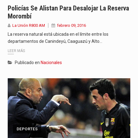
“La situación no está tan mala en el Ministerio de…
Policías Se Alistan Para Desalojar La Reserva
Morombí
El amanecer de este miércoles se caracteriza por un ambiente…
La Unión R800 AM
febrero 09, 2016
Hace casi dos meses que Rivas dejó el Senado y,…
La reserva natural está ubicada en el límite entre los
departamentos de Canindeyú, Caaguazú y Alto…
LEER MÁS
Publicado en
Nacionales
DEPORTES