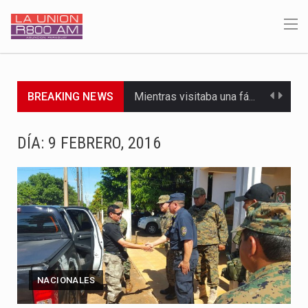
BREAKING NEWS
Mientras visitaba una fábrica de armamentos en San Paulo, el…
Rafael Filizzola, senador del Partido Democrático Progresista, calificó como "unas…
DÍA:
9 FEBRERO, 2016
El Ministerio de Educación y Ciencias (MEC) ha confirmado la…
Para Tania, una paraguaya de 33 años que reside en…
El presidente de la República se encontraba en el aeropuerto…
Una familia atravesó momentos de extrema tensión durante la madrugada…
NACIONALES
Fretes se refirió concretamente al recorrido que realizó este jueves…