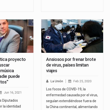
tica proyecto
Ansiosos por frenar brote
uscar
de virus, países limitan
” música
viajes
Nadie puede
tos”
La Unión
Feb 25, 2020
Los focos de COVID-19, la
Jun 16, 2021
enfermedad causada por el virus,
os Diputados
seguían extendiéndose fuera de
r la identidad
la China continental, alimentando