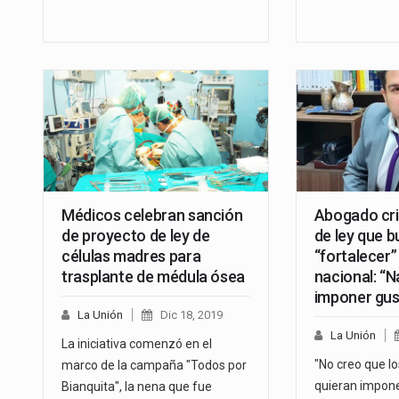
Médicos celebran sanción
Abogado cri
de proyecto de ley de
de ley que b
células madres para
“fortalecer
trasplante de médula ósea
nacional: “
imponer gus
La Unión
Dic 18, 2019
La Unión
La iniciativa comenzó en el
"No creo que l
marco de la campaña "Todos por
quieran impone
Bianquita", la nena que fue