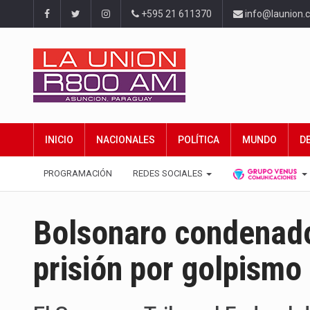
+595 21 611370
info@launion.
INICIO
NACIONALES
POLÍTICA
MUNDO
D
PROGRAMACIÓN
REDES SOCIALES
Bolsonaro condenado
prisión por golpismo