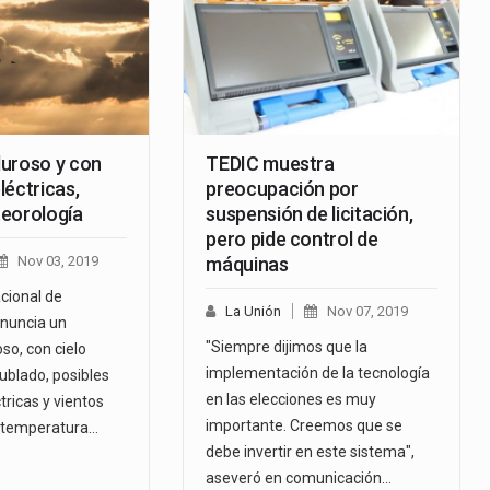
uroso y con
TEDIC muestra
léctricas,
preocupación por
eorología
suspensión de licitación,
pero pide control de
Nov 03, 2019
máquinas
cional de
La Unión
Nov 07, 2019
nuncia un
"Siempre dijimos que la
so, con cielo
implementación de la tecnología
blado, posibles
en las elecciones es muy
ricas y vientos
importante. Creemos que se
a temperatura…
debe invertir en este sistema",
aseveró en comunicación…