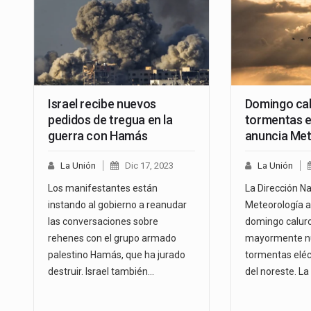
Israel recibe nuevos
Domingo cal
pedidos de tregua en la
tormentas e
guerra con Hamás
anuncia Met
La Unión
Dic 17, 2023
La Unión
Los manifestantes están
La Dirección Na
instando al gobierno a reanudar
Meteorología a
las conversaciones sobre
domingo caluro
rehenes con el grupo armado
mayormente nu
palestino Hamás, que ha jurado
tormentas eléct
destruir. Israel también…
del noreste. L