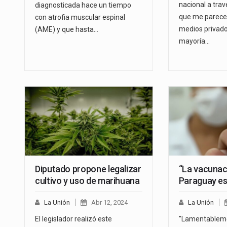
nacional a trav
diagnosticada hace un tiempo
que me parece 
con atrofia muscular espinal
medios privado
(AME) y que hasta…
mayoría…
Diputado propone legalizar
“La vacunac
cultivo y uso de marihuana
Paraguay es
La Unión
Abr 12, 2024
La Unión
El legislador realizó este
"Lamentableme