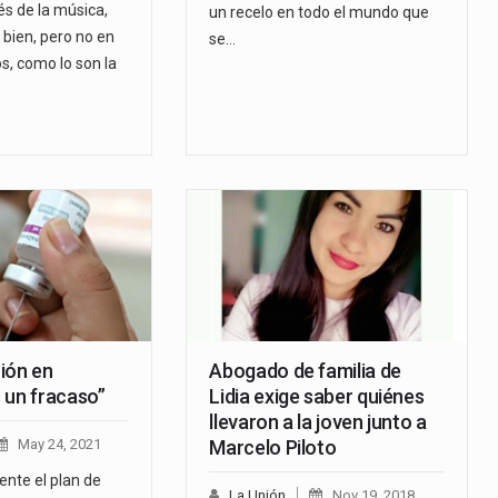
és de la música,
un recelo en todo el mundo que
bien, pero no en
se…
s, como lo son la
ión en
Abogado de familia de
 un fracaso”
Lidia exige saber quiénes
llevaron a la joven junto a
May 24, 2021
Marcelo Piloto
nte el plan de
La Unión
Nov 19, 2018