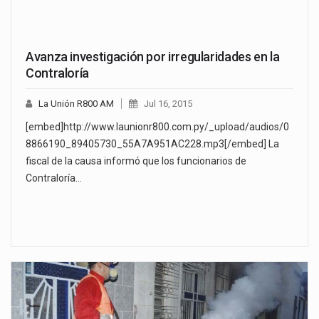
Avanza investigación por irregularidades en la
Contraloría
La Unión R800 AM
Jul 16, 2015
[embed]http://www.launionr800.com.py/_upload/audios/0
8866190_89405730_55A7A951AC228.mp3[/embed] La
fiscal de la causa informó que los funcionarios de
Contraloría…