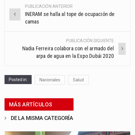
PUBLICACIÓN ANTERIOR
Post
INERAM se halla al tope de ocupación de
navigation
camas
PUBLICACIÓN SIGUIENTE
Nadia Ferreira colabora con el armado del
arpa de agua en la Expo Dubái 2020
Posted in:
Nacionales
Salud
MÁS ARTÍCULOS
DE LA MISMA CATEGORÍA