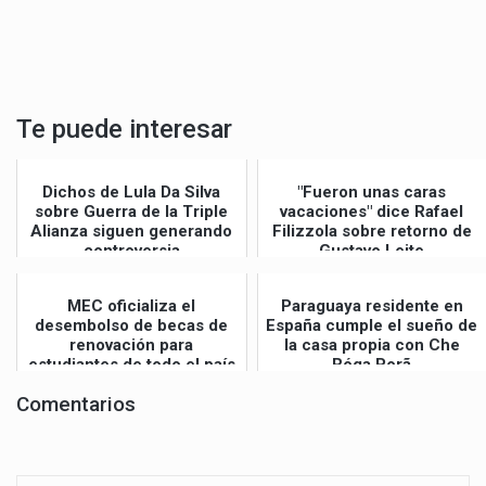
Te puede interesar
Dichos de Lula Da Silva
"Fueron unas caras
sobre Guerra de la Triple
vacaciones" dice Rafael
Alianza siguen generando
Filizzola sobre retorno de
controversia
Gustavo Leite
MEC oficializa el
Paraguaya residente en
desembolso de becas de
España cumple el sueño de
renovación para
la casa propia con Che
estudiantes de todo el país
Róga Porã
Comentarios