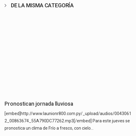
DE LA MISMA CATEGORÍA
Pronostican jornada lluviosa
[embed]http://www.launionr800.com.py/_upload/audios/0043061
2_00863674_55A790DC77262.mp3[/embed] Para este jueves se
pronostica un clima de Frío a fresco, con cielo…