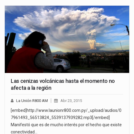
Las cenizas volcánicas hasta el momento no
afecta a la región
La Unión R800 AM
Abr 23, 2015
[embed]http://www.launionr800.com.py/_upload/audios/0
7961493_56513824_5539137939282.mp3[/embed]
Manifestó que es de mucho interés por el hecho que existe
conectividad…