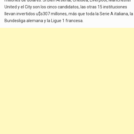
United y el City son los cinco candidatos, las otras 15 instituciones
llevan invertidos u$s307 millones, más que toda la Serie A italiana, la
Bundesliga alemana y la Ligue 1 francesa.