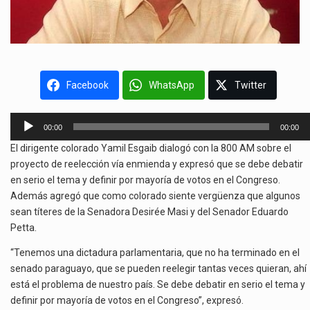
Facebook
WhatsApp
Twitter
Reproductor
00:00
00:00
de
El dirigente colorado Yamil Esgaib dialogó con la 800 AM sobre el
audio
proyecto de reelección vía enmienda y expresó que se debe debatir
en serio el tema y definir por mayoría de votos en el Congreso.
Además agregó que como colorado siente vergüenza que algunos
sean títeres de la Senadora Desirée Masi y del Senador Eduardo
Petta.
“Tenemos una dictadura parlamentaria, que no ha terminado en el
senado paraguayo, que se pueden reelegir tantas veces quieran, ahí
está el problema de nuestro país. Se debe debatir en serio el tema y
definir por mayoría de votos en el Congreso”, expresó.