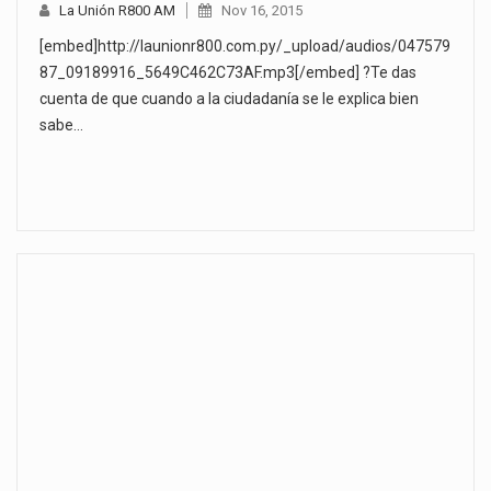
La Unión R800 AM
Nov 16, 2015
[embed]http://launionr800.com.py/_upload/audios/047579
87_09189916_5649C462C73AF.mp3[/embed] ?Te das
cuenta de que cuando a la ciudadanía se le explica bien
sabe…