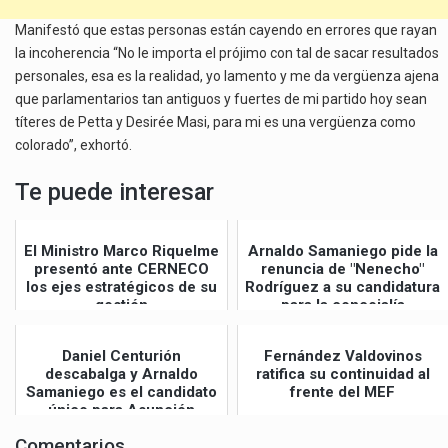
Manifestó que estas personas están cayendo en errores que rayan
la incoherencia “No le importa el prójimo con tal de sacar resultados
personales, esa es la realidad, yo lamento y me da vergüenza ajena
que parlamentarios tan antiguos y fuertes de mi partido hoy sean
títeres de Petta y Desirée Masi, para mi es una vergüenza como
colorado”, exhortó.
Te puede interesar
El Ministro Marco Riquelme
Arnaldo Samaniego pide la
presentó ante CERNECO
renuncia de "Nenecho"
los ejes estratégicos de su
Rodríguez a su candidatura
gestión
para la concejalía
Daniel Centurión
Fernández Valdovinos
descabalga y Arnaldo
ratifica su continuidad al
Samaniego es el candidato
frente del MEF
único para Asunción
Comentarios