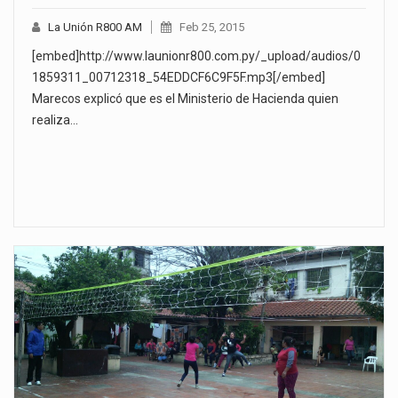
La Unión R800 AM
Feb 25, 2015
[embed]http://www.launionr800.com.py/_upload/audios/0
1859311_00712318_54EDDCF6C9F5F.mp3[/embed]
Marecos explicó que es el Ministerio de Hacienda quien
realiza…