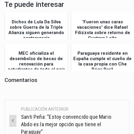
Te puede interesar
Dichos de Lula Da Silva
"Fueron unas caras
sobre Guerra de la Triple
vacaciones" dice Rafael
Alianza siguen generando
Filizzola sobre retorno de
controversia
Gustavo Leite
MEC oficializa el
Paraguaya residente en
desembolso de becas de
España cumple el sueño de
renovación para
la casa propia con Che
estudiantes de todo el país
Róga Porã
Comentarios
PUBLICACIÓN ANTERIOR
Post
Santi Peña: “Estoy convencido que Mario
navigation
Abdo es la mejor opción que tiene el
Paraguay”