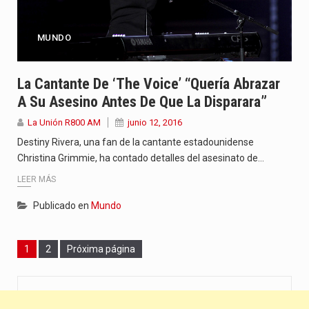
MUNDO
La Cantante De ‘The Voice’ “quería Abrazar
A Su Asesino Antes De Que La Disparara”
La Unión R800 AM
junio 12, 2016
Destiny Rivera, una fan de la cantante estadounidense
Christina Grimmie, ha contado detalles del asesinato de…
LEER MÁS
Publicado en
Mundo
Page
Page
1
2
Próxima página