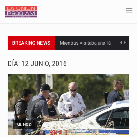
BREAKING NEWS
Mientras visitaba una fábrica de armamentos en San Paulo, el…
Rafael Filizzola, senador del Partido Democrático Progresista, calificó como "unas…
DÍA:
12 JUNIO, 2016
El Ministerio de Educación y Ciencias (MEC) ha confirmado la…
Para Tania, una paraguaya de 33 años que reside en…
El presidente de la República se encontraba en el aeropuerto…
Una familia atravesó momentos de extrema tensión durante la madrugada…
MUNDO
Fretes se refirió concretamente al recorrido que realizó este jueves…