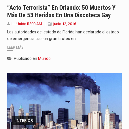
“La situación no está tan mala en el Ministerio de…
“Acto Terrorista” En Orlando: 50 Muertos Y
Más De 53 Heridos En Una Discoteca Gay
El amanecer de este miércoles se caracteriza por un ambiente…
La Unión R800 AM
junio 12, 2016
Hace casi dos meses que Rivas dejó el Senado y,…
Las autoridades del estado de Florida han declarado el estado
de emergencia tras un gran tiroteo en…
LEER MÁS
Publicado en
Mundo
INTERIOR