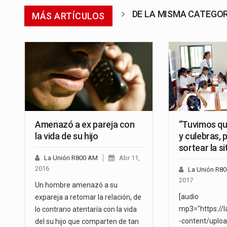
DE LA MISMA CATEGO
MÁS ARTÍCULOS
Amenazó a ex pareja con
“Tuvimos qu
la vida de su hijo
y culebras, 
sortear la s
La Unión R800 AM
Abr 11,
2016
La Unión R8
2017
Un hombre amenazó a su
[audio
expareja a retomar la relación, de
mp3="https://
lo contrario atentaría con la vida
-content/uplo
del su hijo que comparten de tan