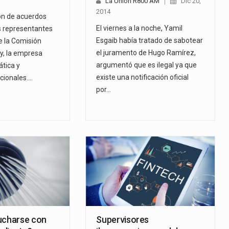
La Unión R800 AM
Dic 20,
2014
ión de acuerdos
El viernes a la noche, Yamil
os representantes
Esgaib había tratado de sabotear
e la Comisión
el juramento de Hugo Ramírez,
y, la empresa
argumentó que es ilegal ya que
tica y
existe una notificación oficial
cionales.…
por…
ucharse con
Supervisores