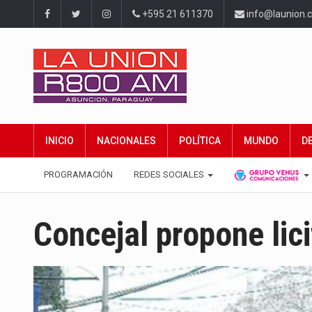
+595 21 611370
info@launion.
INICIO
NACIONALES
POLÍTICA
MUNDO
D
PROGRAMACIÓN
REDES SOCIALES
Concejal propone lici