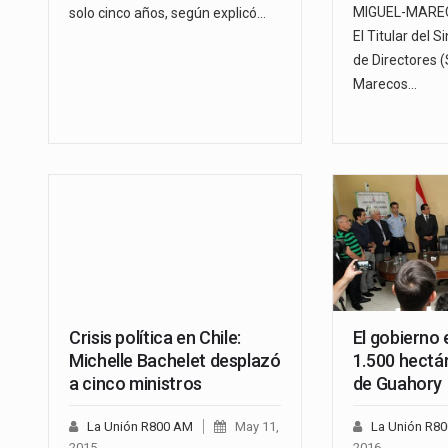
MIGUEL-MAREC
solo cinco años, según explicó…
El Titular del S
de Directores (
Marecos…
Crisis política en Chile:
El gobierno
Michelle Bachelet desplazó
1.500 hectár
a cinco ministros
de Guahory
La Unión R800 AM
May 11,
La Unión R8
2015
2016