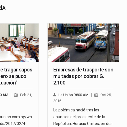
RÍA
e tragar sapos
Empresas de trasporte son
pero se pudo
multadas por cobrar G.
ituación”
2.100
00 AM
Feb 21,
La Unión R800 AM
Oct 25,
2016
La polémica nació tras los
launion.com.py/wp
anuncios del presidente de la
ads/2017/02/4-
República, Horacio Cartes, en dos