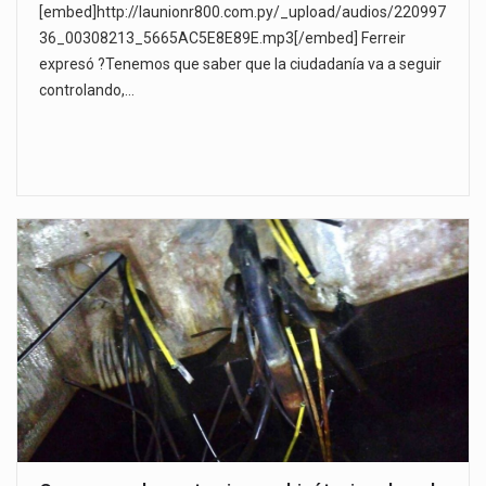
[embed]http://launionr800.com.py/_upload/audios/220997
36_00308213_5665AC5E8E89E.mp3[/embed] Ferreir
expresó ?Tenemos que saber que la ciudadanía va a seguir
controlando,…