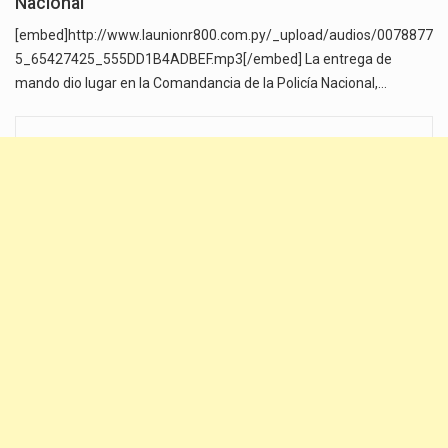
Nacional
[embed]http://www.launionr800.com.py/_upload/audios/0078877
5_65427425_555DD1B4ADBEF.mp3[/embed] La entrega de
mando dio lugar en la Comandancia de la Policía Nacional,…