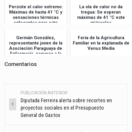
Persiste el calor extremo:
La ola de calor no da
Máximas de hasta 41 °C y
tregua: Se esperan
sensaciones térmicas
máximas de 41 °C este
sofocantes para este
miércoles
jueves
Germán González,
Feria de la Agricultura
representante joven de la
Familiar en la explanada de
Asociación Paraguaya de
Venus Media
Enfermería, convoca a la
Gran Mar...
Comentarios
PUBLICACIÓN ANTERIOR
Post
Diputada Ferreira alerta sobre recortes en
navigation
proyectos sociales en el Presupuesto
General de Gastos