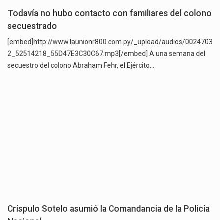
Todavía no hubo contacto con familiares del colono
secuestrado
[embed]http://www.launionr800.com.py/_upload/audios/0024703
2_52514218_55D47E3C30C67.mp3[/embed] A una semana del
secuestro del colono Abraham Fehr, el Ejército…
Críspulo Sotelo asumió la Comandancia de la Policía