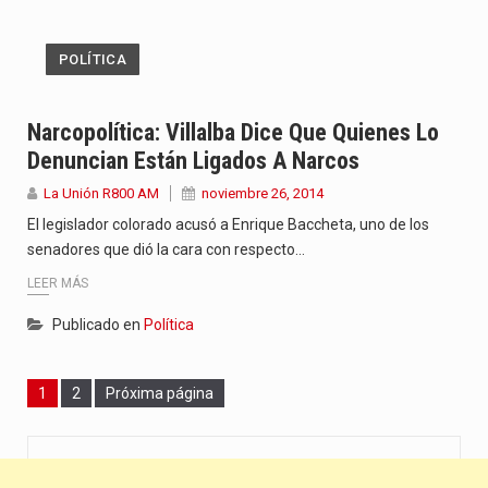
POLÍTICA
Narcopolítica: Villalba Dice Que Quienes Lo
Denuncian Están Ligados A Narcos
La Unión R800 AM
noviembre 26, 2014
El legislador colorado acusó a Enrique Baccheta, uno de los
senadores que dió la cara con respecto…
LEER MÁS
Publicado en
Política
Page
Page
1
2
Próxima página