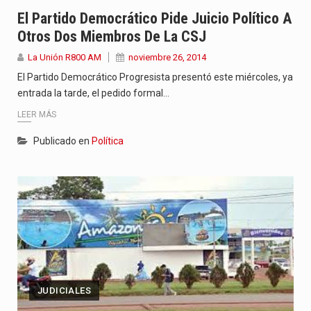
El Partido Democrático Pide Juicio Político A
El amanecer de este miércoles se caracteriza por un ambiente…
Otros Dos Miembros De La CSJ
Hace casi dos meses que Rivas dejó el Senado y,…
La Unión R800 AM
noviembre 26, 2014
El Partido Democrático Progresista presentó este miércoles, ya
entrada la tarde, el pedido formal…
LEER MÁS
Publicado en
Política
JUDICIALES