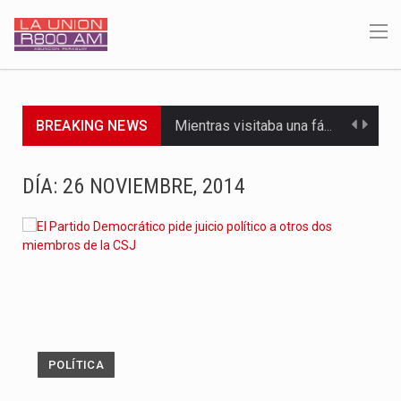
Mientras visitaba una fábrica de armamentos en San Paulo, el…
BREAKING NEWS
Rafael Filizzola, senador del Partido Democrático Progresista, calificó como "unas…
DÍA:
26 NOVIEMBRE, 2014
El Ministerio de Educación y Ciencias (MEC) ha confirmado la…
Para Tania, una paraguaya de 33 años que reside en…
El presidente de la República se encontraba en el aeropuerto…
Una familia atravesó momentos de extrema tensión durante la madrugada…
Fretes se refirió concretamente al recorrido que realizó este jueves…
POLÍTICA
“La situación no está tan mala en el Ministerio de…