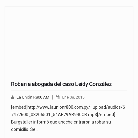
Roban a abogada del caso Leidy González
La Unión R800 AM
Ene 08, 2015
[embed]http://www.launionr800.com.py/_upload/audios/6
7472600_03206501_54AE79AB940CB.mp3[/embed]
Burgstaller informó que anoche entraron a robar su
domicilio. Se…