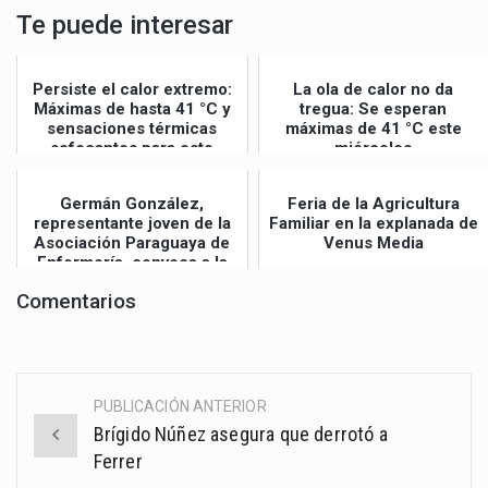
Te puede interesar
Persiste el calor extremo:
La ola de calor no da
Máximas de hasta 41 °C y
tregua: Se esperan
sensaciones térmicas
máximas de 41 °C este
sofocantes para este
miércoles
jueves
Germán González,
Feria de la Agricultura
representante joven de la
Familiar en la explanada de
Asociación Paraguaya de
Venus Media
Enfermería, convoca a la
Gran Mar...
Comentarios
PUBLICACIÓN ANTERIOR
Post
Brígido Núñez asegura que derrotó a
navigation
Ferrer