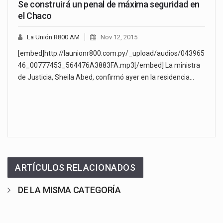
Se construirá un penal de máxima seguridad en
el Chaco
La Unión R800 AM
Nov 12, 2015
[embed]http://launionr800.com.py/_upload/audios/043965
46_00777453_564476A3883FA.mp3[/embed] La ministra
de Justicia, Sheila Abed, confirmó ayer en la residencia…
ARTÍCULOS RELACIONADOS
DE LA MISMA CATEGORÍA