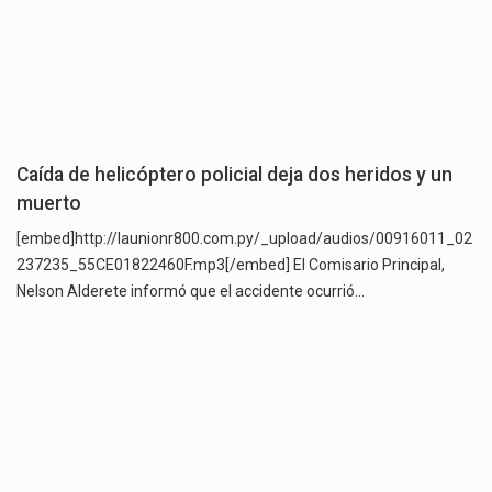
Caída de helicóptero policial deja dos heridos y un
muerto
[embed]http://launionr800.com.py/_upload/audios/00916011_02
237235_55CE01822460F.mp3[/embed] El Comisario Principal,
Nelson Alderete informó que el accidente ocurrió…