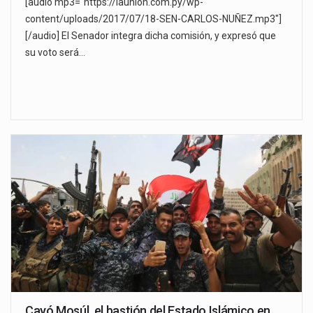
[audio mp3="https://launion.com.py/wp-
content/uploads/2017/07/18-SEN-CARLOS-NUÑEZ.mp3"]
[/audio] El Senador integra dicha comisión, y expresó que
su voto será…
Cayó Mosúl, el bastión del Estado Islámico en