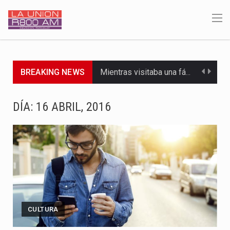
Mientras visitaba una fábrica de armamentos en San Paulo, el…
BREAKING NEWS
Rafael Filizzola, senador del Partido Democrático Progresista, calificó como "unas…
DÍA:
16 ABRIL, 2016
El Ministerio de Educación y Ciencias (MEC) ha confirmado la…
Para Tania, una paraguaya de 33 años que reside en…
El presidente de la República se encontraba en el aeropuerto…
Una familia atravesó momentos de extrema tensión durante la madrugada…
Fretes se refirió concretamente al recorrido que realizó este jueves…
CULTURA