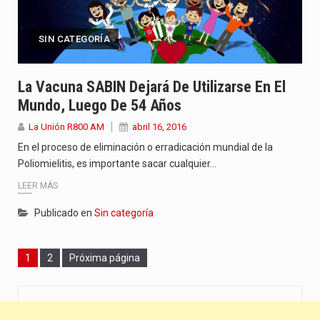
SIN CATEGORÍA
La Vacuna SABIN Dejará De Utilizarse En El
Mundo, Luego De 54 Años
La Unión R800 AM
abril 16, 2016
En el proceso de eliminación o erradicación mundial de la
Poliomielitis, es importante sacar cualquier…
LEER MÁS
Publicado en
Sin categoría
Page
Page
1
2
Próxima página