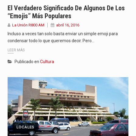
“La situación no está tan mala en el Ministerio de…
El Verdadero Significado De Algunos De Los
El amanecer de este miércoles se caracteriza por un ambiente…
“emojis” Más Populares
La Unión R800 AM
abril 16, 2016
Hace casi dos meses que Rivas dejó el Senado y,…
Incluso a veces tan solo basta enviar un simple emoji para
condensar todo lo que queremos decir. Pero…
LEER MÁS
Publicado en
Cultura
LOCALES