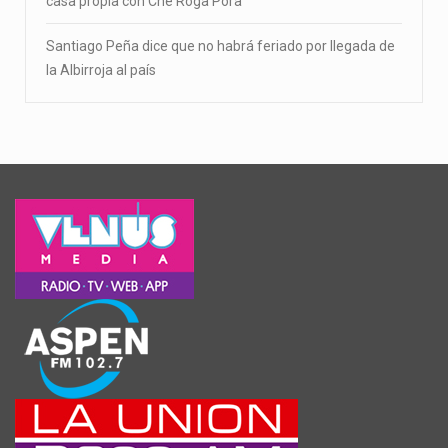
casa propia con Che Róga Porã
Santiago Peña dice que no habrá feriado por llegada de
la Albirroja al país