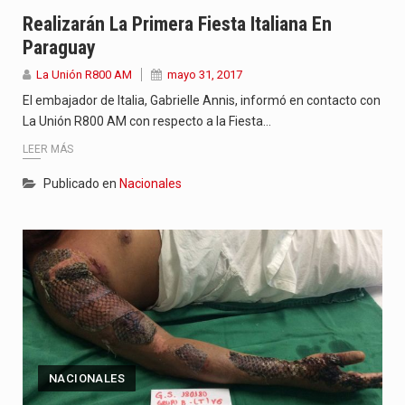
“La situación no está tan mala en el Ministerio de…
Realizarán La Primera Fiesta Italiana En
Paraguay
El amanecer de este miércoles se caracteriza por un ambiente…
La Unión R800 AM
mayo 31, 2017
Hace casi dos meses que Rivas dejó el Senado y,…
El embajador de Italia, Gabrielle Annis, informó en contacto con
La Unión R800 AM con respecto a la Fiesta…
LEER MÁS
Publicado en
Nacionales
NACIONALES