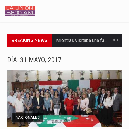
BREAKING NEWS
Mientras visitaba una fábrica de armamentos en San Paulo, el…
Rafael Filizzola, senador del Partido Democrático Progresista, calificó como "unas…
DÍA:
31 MAYO, 2017
El Ministerio de Educación y Ciencias (MEC) ha confirmado la…
Para Tania, una paraguaya de 33 años que reside en…
El presidente de la República se encontraba en el aeropuerto…
Una familia atravesó momentos de extrema tensión durante la madrugada…
NACIONALES
Fretes se refirió concretamente al recorrido que realizó este jueves…