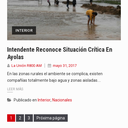
INTERIOR
Intendente Reconoce Situación Crítica En
Ayolas
La Unión R800 AM
mayo 31, 2017
En las zonas rurales el ambiente se complica, existen
compañías totalmente bajo agua y zonas aisladas.…
LEER MÁS
Publicado en
Interior
,
Nacionales
Page
Page
Page
1
2
3
Próxima página