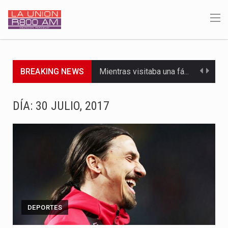
BREAKING NEWS
Mientras visitaba una fábrica de armamentos en San Paulo, el…
Rafael Filizzola, senador del Partido Democrático Progresista, calificó como "unas…
DÍA:
30 JULIO, 2017
El Ministerio de Educación y Ciencias (MEC) ha confirmado la…
Para Tania, una paraguaya de 33 años que reside en…
El presidente de la República se encontraba en el aeropuerto…
Una familia atravesó momentos de extrema tensión durante la madrugada…
DEPORTES
Fretes se refirió concretamente al recorrido que realizó este jueves…