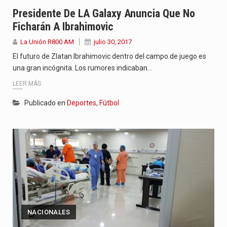
“La situación no está tan mala en el Ministerio de…
Presidente De LA Galaxy Anuncia Que No
Ficharán A Ibrahimovic
El amanecer de este miércoles se caracteriza por un ambiente…
La Unión R800 AM
julio 30, 2017
Hace casi dos meses que Rivas dejó el Senado y,…
El futuro de Zlatan Ibrahimovic dentro del campo de juego es
una gran incógnita. Los rumores indicaban…
LEER MÁS
Publicado en
Deportes
,
Fútbol
NACIONALES