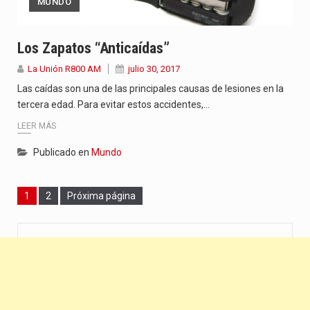
MUNDO
Los Zapatos “anticaídas”
La Unión R800 AM
julio 30, 2017
Las caídas son una de las principales causas de lesiones en la
tercera edad. Para evitar estos accidentes,…
LEER MÁS
Publicado en
Mundo
Page
Page
1
2
Próxima página