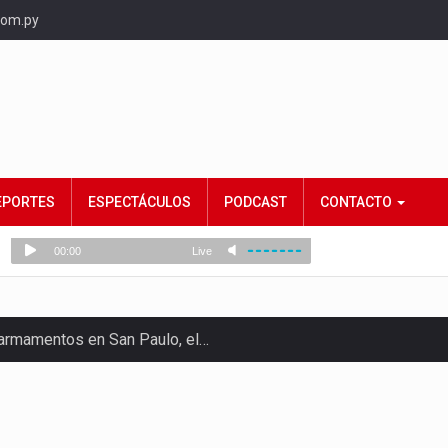
com.py
EPORTES
ESPECTÁCULOS
PODCAST
CONTACTO
e armamentos en San Paulo, el…
rtido Democrático Progresista, calificó como "unas…
ncias (MEC) ha confirmado la…