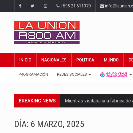
+595 21 611370
info@launion.
INICIO
NACIONALES
POLÍTICA
MUNDO
D
PROGRAMACIÓN
REDES SOCIALES
BREAKING NEWS
Mientras visitaba una fábrica d
Rafael Filizzola, senador del Pa
DÍA:
6 MARZO, 2025
El Ministerio de Educación y Cie