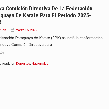
 años que reside en…
a Comisión Directiva De La Federación
guaya De Karate Para El Período 2025-
 encontraba en el aeropuerto…
8
de extrema tensión durante la madrugada…
nión
marzo 06, 2025
deración Paraguaya de Karate (FPK) anunció la conformación
al recorrido que realizó este jueves…
 nueva Comisión Directiva para…
 el Ministerio de…
MÁS
e caracteriza por un ambiente…
blicado en
Deportes
,
Nacionales
dejó el Senado y,…