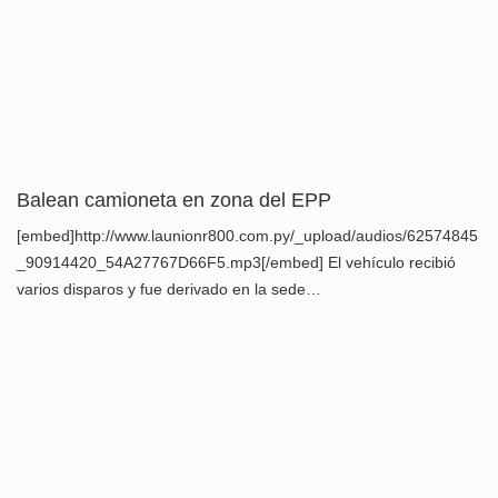
Balean camioneta en zona del EPP
[embed]http://www.launionr800.com.py/_upload/audios/62574845
_90914420_54A27767D66F5.mp3[/embed] El vehículo recibió
varios disparos y fue derivado en la sede…