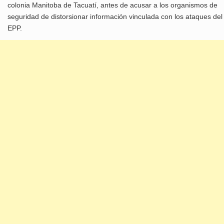
colonia Manitoba de Tacuatí, antes de acusar a los organismos de
seguridad de distorsionar información vinculada con los ataques del
EPP.