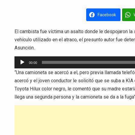
Facebook
El cambista fue víctima un asalto donde le despojaron la
vehículo utilizado en el atraco, el presunto autor fue d
Asunción.
Reproductor
00:00
de
“Una camioneta se acercó a el, pero previa llamada tele
audio
acercó y el joven conductor le solicitó que se suba a KI
Toyota Hilux color negro, le comentó que su madre estarí
llega una segunda persona y la camioneta se da a la fuga”