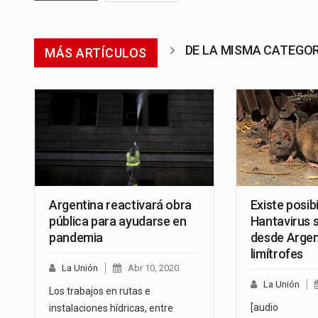
DE LA MISMA CATEGO
MÁS ARTÍCULOS
Argentina reactivará obra
Existe posibi
pública para ayudarse en
Hantavirus 
pandemia
desde Argen
limítrofes
La Unión
Abr 10, 2020
La Unión
Los trabajos en rutas e
[audio
instalaciones hídricas, entre