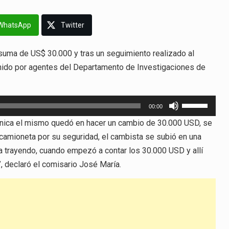
WhatsApp
Twitter
 suma de US$ 30.000 y tras un seguimiento realizado al
etenido por agentes del Departamento de Investigaciones de
Utiliza
00:00
las
fónica el mismo quedó en hacer un cambio de 30.000 USD, se
teclas
A camioneta por su seguridad, el cambista se subió en una
de
a trayendo, cuando empezó a contar los 30.000 USD y allí
flecha
, declaró el comisario José María.
arriba/abajo
para
aumentar
o
disminuir