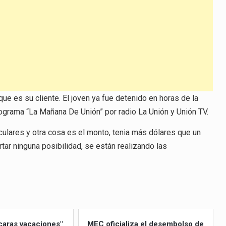
el
volumen.
que es su cliente. El joven ya fue detenido en horas de la
programa “La Mañana De Unión” por radio La Unión y Unión TV.
ulares y otra cosa es el monto, tenia más dólares que un
tar ninguna posibilidad, se están realizando las
caras vacaciones"
MEC oficializa el desembolso de