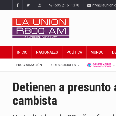
+595 21 611370
info@launion.
INICIO
NACIONALES
POLÍTICA
MUNDO
D
PROGRAMACIÓN
REDES SOCIALES
Detienen a presunto 
cambista