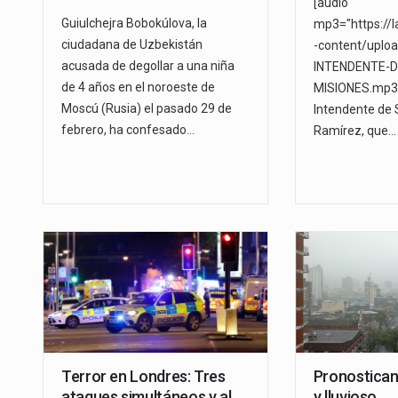
[audio
Guiulchejra Bobokúlova, la
mp3="https://
ciudadana de Uzbekistán
-content/uplo
acusada de degollar a una niña
INTENDENTE-D
de 4 años en el noroeste de
MISIONES.mp3"]
Moscú (Rusia) el pasado 29 de
Intendente de 
febrero, ha confesado…
Ramírez, que…
Terror en Londres: Tres
Pronostican
ataques simultáneos y al
y lluvioso