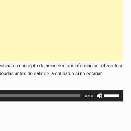
ncias en concepto de aranceles por información referente a
eudas antes de salir de la entidad o si no estarían
Utiliza
00:00
las
teclas
de
flecha