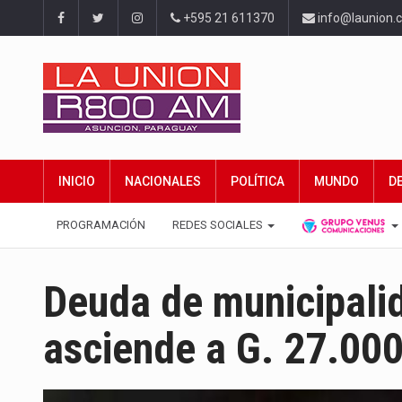
+595 21 611370
info@launion.
INICIO
NACIONALES
POLÍTICA
MUNDO
D
PROGRAMACIÓN
REDES SOCIALES
Deuda de municipali
asciende a G. 27.000