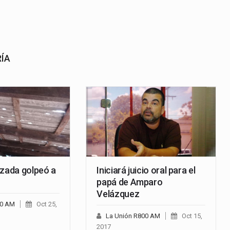
RÍA
izada golpeó a
Iniciará juicio oral para el
papá de Amparo
Velázquez
00 AM
Oct 25,
La Unión R800 AM
Oct 15,
2017