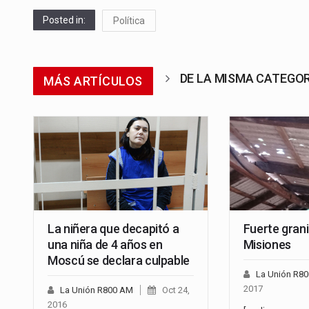
Posted in:
Política
DE LA MISMA CATEGO
MÁS ARTÍCULOS
La niñera que decapitó a
Fuerte gran
una niña de 4 años en
Misiones
Moscú se declara culpable
La Unión R8
2017
La Unión R800 AM
Oct 24,
2016