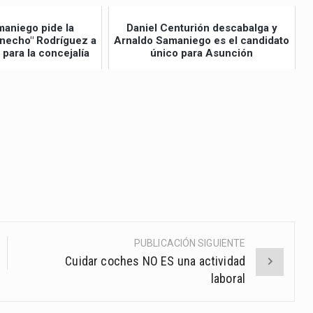
arriba/abajo
para
maniego pide la
Daniel Centurión descabalga y
aumentar
necho" Rodríguez a
Arnaldo Samaniego es el candidato
 para la concejalía
único para Asunción
o
disminuir
el
volumen.
PUBLICACIÓN SIGUIENTE
Cuidar coches NO ES una actividad
laboral