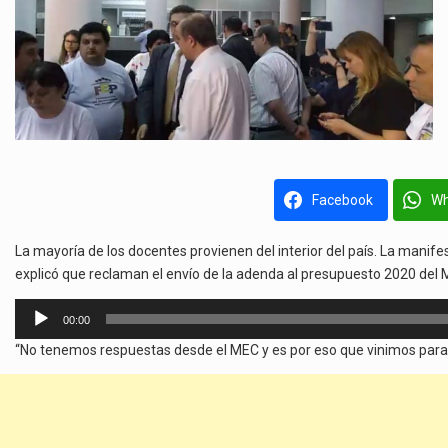
Facebook
Wh
La mayoría de los docentes provienen del interior del país. La manifest
explicó que reclaman el envío de la adenda al presupuesto 2020 del ME
Reproductor
00:00
de
“No tenemos respuestas desde el MEC y es por eso que vinimos para e
audio