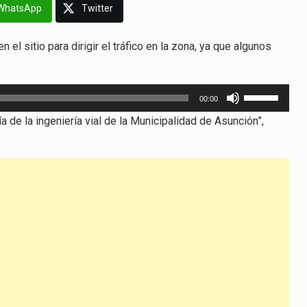
WhatsApp
Twitter
el sitio para dirigir el tráfico en la zona, ya que algunos
Utiliza
00:00
las
de la ingeniería vial de la Municipalidad de Asunción”,
teclas
de
flecha
arriba/abajo
para
aumentar
o
disminuir
el
volumen.