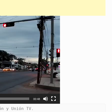
00:48
ón y Unión TV.