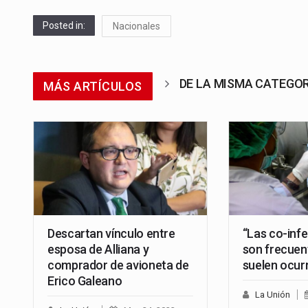
Posted in:
Nacionales
DE LA MISMA CATEGO
MÁS ARTÍCULOS
Descartan vínculo entre
“Las co-inf
esposa de Alliana y
son frecuen
comprador de avioneta de
suelen ocurr
Erico Galeano
La Unión