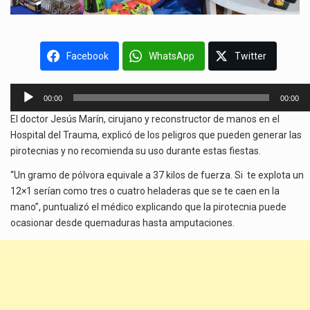
Facebook
WhatsApp
Twitter
Reproductor
00:00
00:00
de
El doctor Jesús Marín, cirujano y reconstructor de manos en el
audio
Hospital del Trauma, explicó de los peligros que pueden generar las
pirotecnias y no recomienda su uso durante estas fiestas.
“Un gramo de pólvora equivale a 37 kilos de fuerza. Si te explota un
12×1 serían como tres o cuatro heladeras que se te caen en la
mano”, puntualizó el médico explicando que la pirotecnia puede
ocasionar desde quemaduras hasta amputaciones.