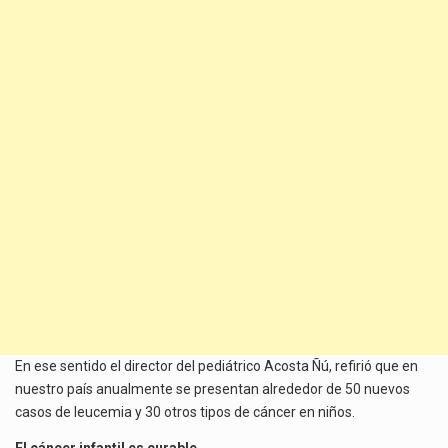
En ese sentido el director del pediátrico Acosta Ñú, refirió que en
nuestro país anualmente se presentan alrededor de 50 nuevos
casos de leucemia y 30 otros tipos de cáncer en niños.
El cáncer infantil es curable