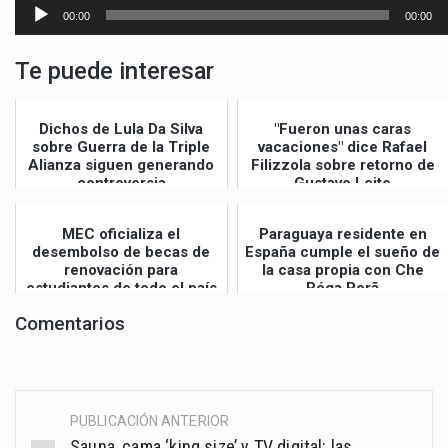
Reproductor
00:00
00:00
de
audio
Te puede interesar
Dichos de Lula Da Silva
"Fueron unas caras
sobre Guerra de la Triple
vacaciones" dice Rafael
Alianza siguen generando
Filizzola sobre retorno de
controversia
Gustavo Leite
MEC oficializa el
Paraguaya residente en
desembolso de becas de
España cumple el sueño de
renovación para
la casa propia con Che
estudiantes de todo el país
Róga Porã
Comentarios
PUBLICACIÓN ANTERIOR
Post
Sauna, cama ‘king size’ y TV digital: las