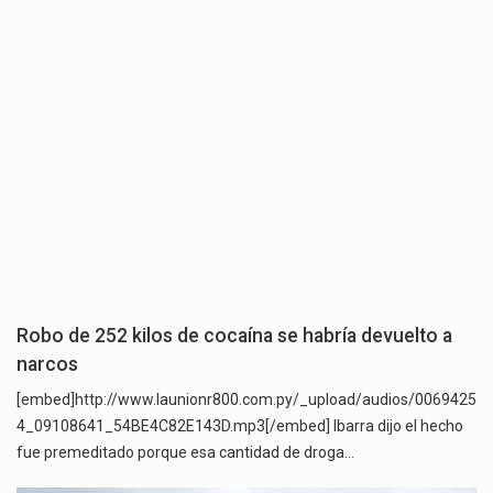
Robo de 252 kilos de cocaína se habría devuelto a
narcos
[embed]http://www.launionr800.com.py/_upload/audios/0069425
4_09108641_54BE4C82E143D.mp3[/embed] Ibarra dijo el hecho
fue premeditado porque esa cantidad de droga…