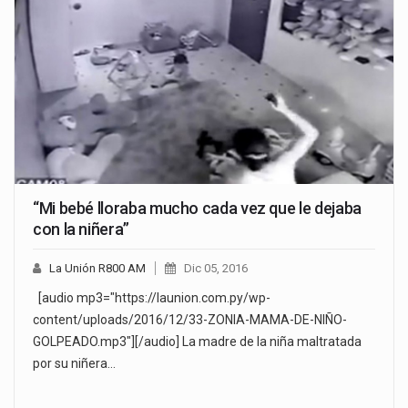
“Mi bebé lloraba mucho cada vez que le dejaba
con la niñera”
La Unión R800 AM
Dic 05, 2016
[audio mp3="https://launion.com.py/wp-
content/uploads/2016/12/33-ZONIA-MAMA-DE-NIÑO-
GOLPEADO.mp3"][/audio] La madre de la niña maltratada
por su niñera…