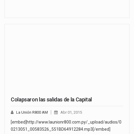
Colapsaron las salidas de la Capital
La Unión R800 AM
Abr 01, 2015
[embed]http://www.launionr800.com.py/_upload/audios/0
0213051_00583526_551BD64912284.mp3[/embed]