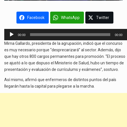
Facebook
WhatsApp
Twitter
Reproductor
00:00
00:00
de
Mirna Gallardo, presidenta de la agrupación, indicó que el concurso
audio
es muy necesario porque “desprecarizará” al sector. Además, dijo
que hay otros 800 cargos permanentes para promoción. “El proceso
se ajustó a lo que dispuso el Ministerio de Salud, hubo un tiempo de
presentación y evaluación de currículums y exámenes”, sostuvo.
Así mismo, afirmó que enfermeros de distintos puntos del país
llegarán hasta la capital para plegarse a la marcha.