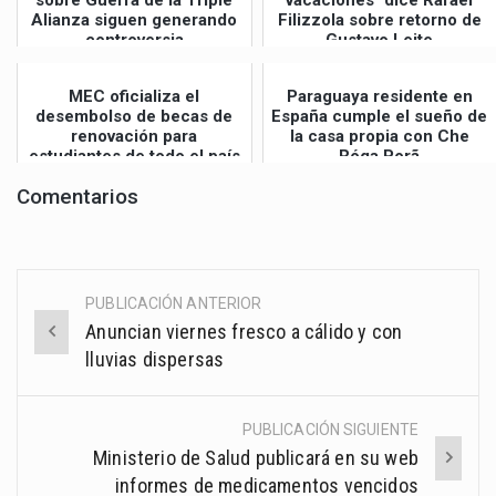
sobre Guerra de la Triple
vacaciones" dice Rafael
Alianza siguen generando
Filizzola sobre retorno de
controversia
Gustavo Leite
MEC oficializa el
Paraguaya residente en
desembolso de becas de
España cumple el sueño de
renovación para
la casa propia con Che
estudiantes de todo el país
Róga Porã
Comentarios
PUBLICACIÓN ANTERIOR
Post
Anuncian viernes fresco a cálido y con
navigation
lluvias dispersas
PUBLICACIÓN SIGUIENTE
Ministerio de Salud publicará en su web
informes de medicamentos vencidos