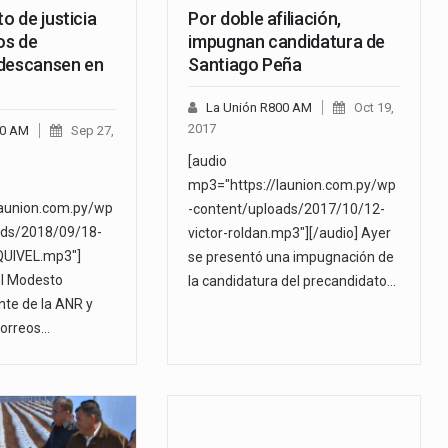
to de justicia
Por doble afiliación,
os de
impugnan candidatura de
descansen en
Santiago Peña
La Unión R800 AM
Oct 19,
2017
00 AM
Sep 27,
[audio
mp3="https://launion.com.py/wp
launion.com.py/wp
-content/uploads/2017/10/12-
ads/2018/09/18-
victor-roldan.mp3"][/audio] Ayer
UIVEL.mp3"]
se presentó una impugnación de
el Modesto
la candidatura del precandidato…
ente de la ANR y
Correos…