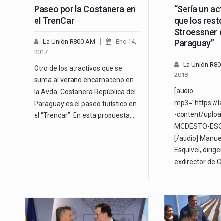
Paseo por la Costanera en
“Sería un ac
el TrenCar
que los rest
Stroessner 
La Unión R800 AM
Ene 14,
Paraguay”
2017
La Unión R8
Otro de los atractivos que se
2018
suma al verano encarnaceno en
[audio
la Avda. Costanera República del
mp3="https://
Paraguay es el paseo turístico en
-content/uplo
el “Trencar”. En esta propuesta…
MODESTO-ESQ
[/audio] Manu
Esquivel, dirig
exdirector de 