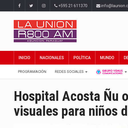
+595 21 611370
info@launion.
INICIO
NACIONALES
POLÍTICA
MUNDO
D
PROGRAMACIÓN
REDES SOCIALES
Hospital Acosta Ñu o
visuales para niños d