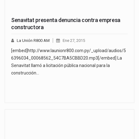
Senavitat presenta denuncia contra empresa
constructora
La Unión R800 AM
Ene 27, 2015
[embed]http://www.launionr800.com.py/_upload/audios/5
6396034_00068562_54C7BA5CBBD20.mp3[/embed] La
Senavitat llamó a licitación pública nacional para la
construcción…