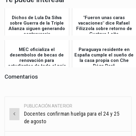
Dichos de Lula Da Silva
"Fueron unas caras
sobre Guerra de la Triple
vacaciones" dice Rafael
Alianza siguen generando
Filizzola sobre retorno de
controversia
Gustavo Leite
MEC oficializa el
Paraguaya residente en
desembolso de becas de
España cumple el sueño de
renovación para
la casa propia con Che
estudiantes de todo el país
Róga Porã
Comentarios
PUBLICACIÓN ANTERIOR
Post
Docentes confirman huelga para el 24 y 25
navigation
de agosto