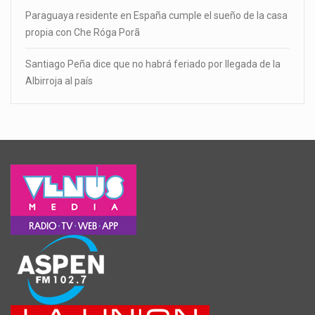
Paraguaya residente en España cumple el sueño de la casa
propia con Che Róga Porã
Santiago Peña dice que no habrá feriado por llegada de la
Albirroja al país