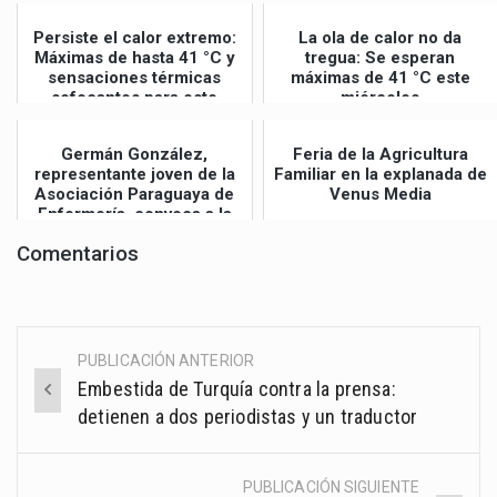
Persiste el calor extremo:
La ola de calor no da
Máximas de hasta 41 °C y
tregua: Se esperan
sensaciones térmicas
máximas de 41 °C este
sofocantes para este
miércoles
jueves
Germán González,
Feria de la Agricultura
representante joven de la
Familiar en la explanada de
Asociación Paraguaya de
Venus Media
Enfermería, convoca a la
Gran Mar...
Comentarios
PUBLICACIÓN ANTERIOR
Post
Embestida de Turquía contra la prensa:
navigation
detienen a dos periodistas y un traductor
PUBLICACIÓN SIGUIENTE