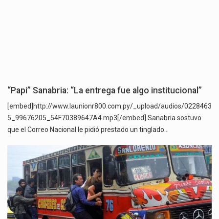
“Papi” Sanabria: “La entrega fue algo institucional”
[embed]http://www.launionr800.com.py/_upload/audios/0228463
5_99676205_54F70389647A4.mp3[/embed] Sanabria sostuvo
que el Correo Nacional le pidió prestado un tinglado…