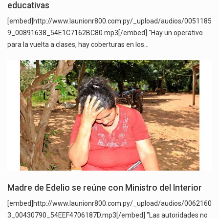
educativas
[embed]http://www.launionr800.com.py/_upload/audios/0051185
9_00891638_54E1C7162BC80.mp3[/embed] "Hay un operativo
para la vuelta a clases, hay coberturas en los…
Madre de Edelio se reúne con Ministro del Interior
[embed]http://www.launionr800.com.py/_upload/audios/0062160
3_00430790_54EEF4706187D.mp3[/embed] "Las autoridades no