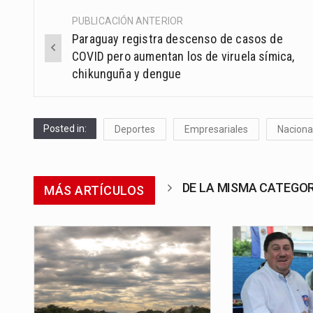
PUBLICACIÓN ANTERIOR
Post
Paraguay registra descenso de casos de
navigation
COVID pero aumentan los de viruela símica,
chikunguña y dengue
Posted in:
Deportes
Empresariales
Naciona
DE LA MISMA CATEGO
MÁS ARTÍCULOS