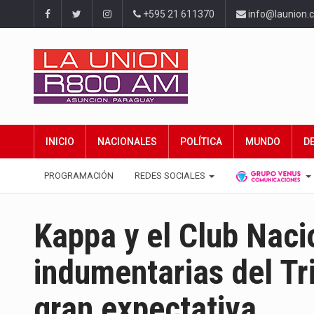
+595 21 611370
info@launion.
INICIO
NACIONALES
POLÍTICA
MUNDO
D
PROGRAMACIÓN
REDES SOCIALES
Kappa y el Club Naci
indumentarias del Tr
gran expectativa