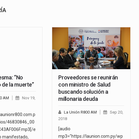
RÍA
esma: “No
Proveedores se reunirán
 de la muerte”
con ministro de Salud
buscando solución a
00 AM
Nov 19,
millonaria deuda
La Unión R800 AM
Sep 20,
launionr800.com.p
2018
dios/46830846_00
[audio
43AF006F.mp3[/e
mp3="https://launion.com.py/wp
o manifestado,