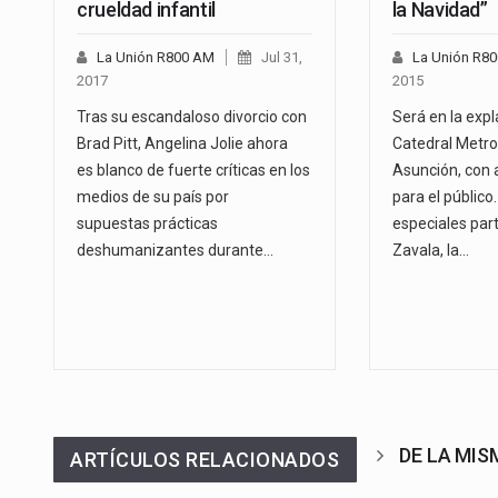
crueldad infantil
la Navidad”
La Unión R800 AM
Jul 31,
La Unión R8
2017
2015
Tras su escandaloso divorcio con
Será en la expl
Brad Pitt, Angelina Jolie ahora
Catedral Metro
es blanco de fuerte críticas en los
Asunción, con 
medios de su país por
para el público
supuestas prácticas
especiales part
deshumanizantes durante…
Zavala, la…
DE LA MI
ARTÍCULOS RELACIONADOS