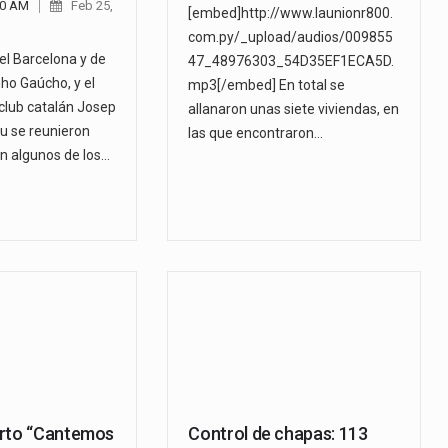
00 AM
Feb 25,
[embed]http://www.launionr800.
com.py/_upload/audios/009855
del Barcelona y de
47_48976303_54D35EF1ECA5D.
nho Gaúcho, y el
mp3[/embed] En total se
 club catalán Josep
allanaron unas siete viviendas, en
u se reunieron
las que encontraron…
on algunos de los…
erto “Cantemos
Control de chapas: 113