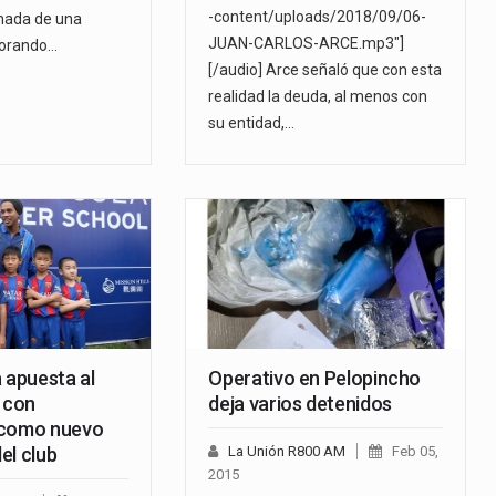
-content/uploads/2018/09/06-
amada de una
JUAN-CARLOS-ARCE.mp3"]
lorando…
[/audio] Arce señaló que con esta
realidad la deuda, al menos con
su entidad,…
 apuesta al
Operativo en Pelopincho
o con
deja varios detenidos
 como nuevo
el club
La Unión R800 AM
Feb 05,
2015