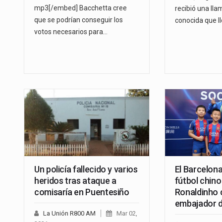
mp3[/embed] Bacchetta cree
recibió una ll
que se podrían conseguir los
conocida que l
votos necesarios para…
Un policía fallecido y varios
El Barcelona
heridos tras ataque a
fútbol chin
comisaría en Puentesiño
Ronaldinho
embajador d
La Unión R800 AM
Mar 02,