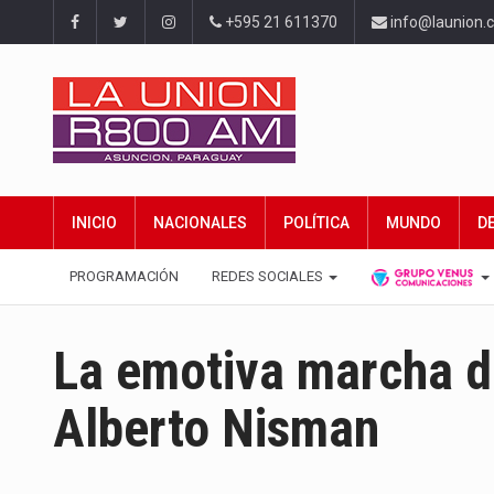
+595 21 611370
info@launion.
INICIO
NACIONALES
POLÍTICA
MUNDO
D
PROGRAMACIÓN
REDES SOCIALES
La emotiva marcha de
Alberto Nisman