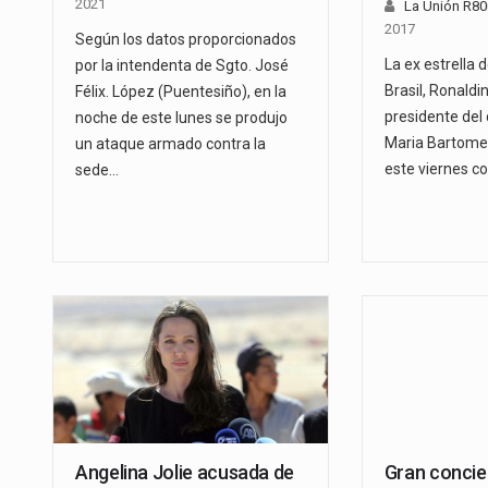
2021
La Unión R8
2017
Según los datos proporcionados
La ex estrella 
por la intendenta de Sgto. José
Brasil, Ronaldi
Félix. López (Puentesiño), en la
presidente del
noche de este lunes se produjo
Maria Bartome
un ataque armado contra la
este viernes c
sede…
Angelina Jolie acusada de
Gran conci