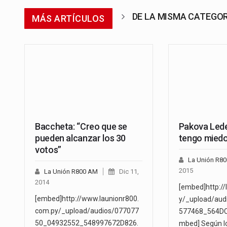
DE LA MISMA CATEGO
MÁS ARTÍCULOS
Baccheta: “Creo que se
Pakova Led
pueden alcanzar los 30
tengo miedo
votos”
La Unión R8
2015
La Unión R800 AM
Dic 11,
2014
[embed]http://
[embed]http://www.launionr800.
y/_upload/au
com.py/_upload/audios/077077
577468_564DC
50_04932552_548997672D826.
mbed] Según l