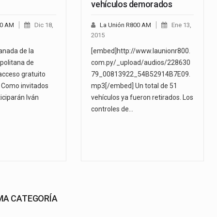
vehículos demorados
00 AM
Dic 18,
La Unión R800 AM
Ene 13,
2015
anada de la
[embed]http://www.launionr800.
politana de
com.py/_upload/audios/228630
acceso gratuito
79_00813922_54B52914B7E09.
. Como invitados
mp3[/embed] Un total de 51
iciparán Iván
vehículos ya fueron retirados. Los
controles de…
SMA CATEGORÍA