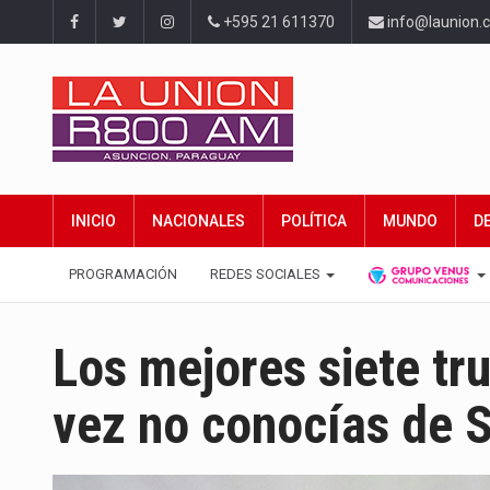
+595 21 611370
info@launion.
INICIO
NACIONALES
POLÍTICA
MUNDO
D
PROGRAMACIÓN
REDES SOCIALES
Los mejores siete tr
vez no conocías de 