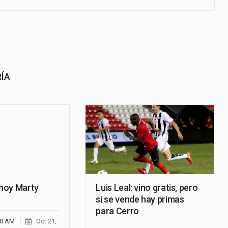
RÍA
 hoy Marty
Luis Leal: vino gratis, pero
si se vende hay primas
para Cerro
00 AM
Oct 21,