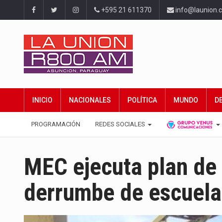
+595 21 611370
info@launion.
INICIO
NACIONALES
POLÍTICA
MUNDO
D
PROGRAMACIÓN
REDES SOCIALES
MEC ejecuta plan de
derrumbe de escuela