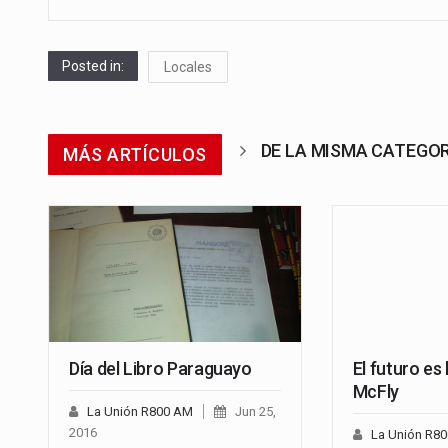
Posted in:
Locales
DE LA MISMA CATEGO
MÁS ARTÍCULOS
Día del Libro Paraguayo
El futuro es
McFly
La Unión R800 AM
Jun 25,
2016
La Unión R8