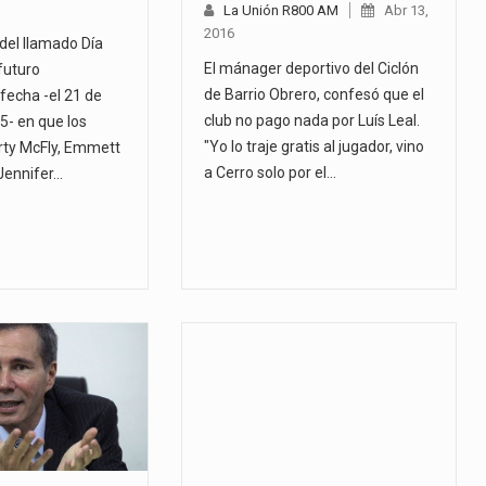
La Unión R800 AM
Abr 13,
2016
del llamado Día
El mánager deportivo del Ciclón
futuro
de Barrio Obrero, confesó que el
echa -el 21 de
club no pago nada por Luís Leal.
5- en que los
"Yo lo traje gratis al jugador, vino
rty McFly, Emmett
a Cerro solo por el…
Jennifer…