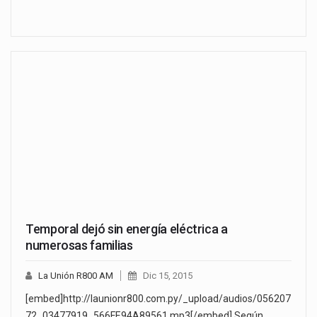
Temporal dejó sin energía eléctrica a
numerosas familias
La Unión R800 AM
Dic 15, 2015
[embed]http://launionr800.com.py/_upload/audios/056207
72_03477919_566FE94A89561.mp3[/embed] Según