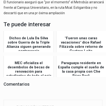
El funcionario aseguró que “por el momento” el Metrobús arrancará
frente al Campus Universitario, en la ruta Mcal. Estigarribia y no
descartó que en una pr óxima ampliación
Te puede interesar
Dichos de Lula Da Silva
"Fueron unas caras
sobre Guerra de la Triple
vacaciones" dice Rafael
Alianza siguen generando
Filizzola sobre retorno de
controversia
Gustavo Leite
MEC oficializa el
Paraguaya residente en
desembolso de becas de
España cumple el sueño de
renovación para
la casa propia con Che
estudiantes de todo el país
Róga Porã
Comentarios