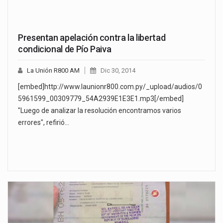
Presentan apelación contra la libertad
condicional de Pío Paiva
La Unión R800 AM
Dic 30, 2014
[embed]http://www.launionr800.com.py/_upload/audios/0
5961599_00309779_54A2939E1E3E1.mp3[/embed]
"Luego de analizar la resolución encontramos varios
errores", refirió…