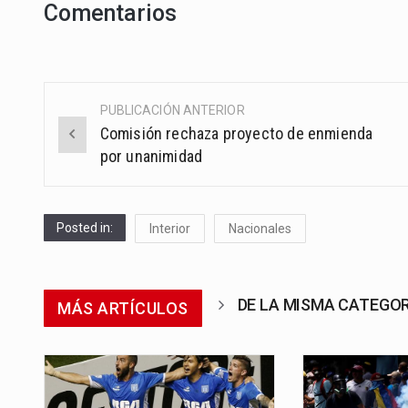
Comentarios
PUBLICACIÓN ANTERIOR
Post
Comisión rechaza proyecto de enmienda
navigation
por unanimidad
Posted in:
Interior
Nacionales
DE LA MISMA CATEGO
MÁS ARTÍCULOS