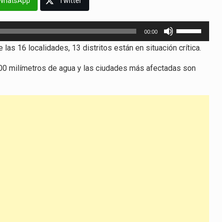
WhatsApp
Twitter
Utiliza
00:00
las
s 16 localidades, 13 distritos están en situación crítica.
teclas
de
500 milímetros de agua y las ciudades más afectadas son
flecha
arriba/abajo
para
aumentar
o
disminuir
el
volumen.