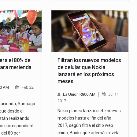
era el 80% de
Filtran los nuevos modelos
para merienda
de celular que Nokia
lanzará en los próximos
meses
00 AM
Feb 22,
La Unión R800 AM
Jul 14,
2017
 Hacienda, Santiago
Nokia planea lanzar siete nuevos
que desde el
modelos hasta el fin del año
están realizando
2017, según filtra el sitio web
os correspondient
chino, Baidu, que además revela
 del 80 por