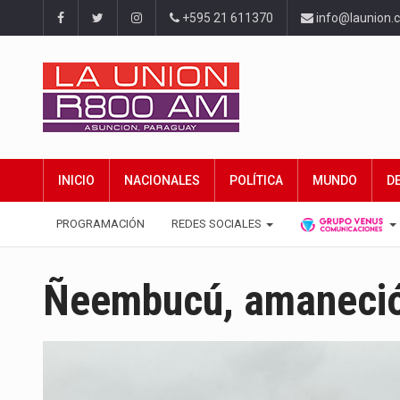
+595 21 611370
info@launion.
INICIO
NACIONALES
POLÍTICA
MUNDO
D
PROGRAMACIÓN
REDES SOCIALES
Ñeembucú, amaneció