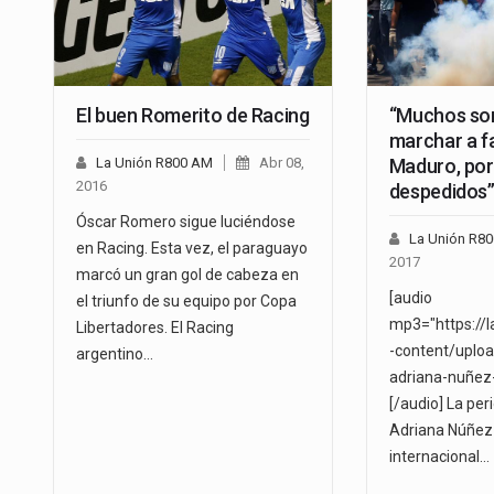
El buen Romerito de Racing
“Muchos son
marchar a f
La Unión R800 AM
Abr 08,
Maduro, por
2016
despedidos
Óscar Romero sigue luciéndose
La Unión R8
en Racing. Esta vez, el paraguayo
2017
marcó un gran gol de cabeza en
[audio
el triunfo de su equipo por Copa
mp3="https://
Libertadores. El Racing
-content/uplo
argentino…
adriana-nuñez
[/audio] La pe
Adriana Núñez
internacional…