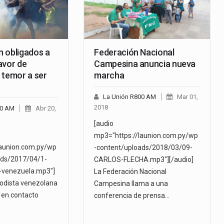
 obligados a
Federación Nacional
avor de
Campesina anuncia nueva
 temor a ser
marcha
”
La Unión R800 AM
Mar 01,
2018
00 AM
Abr 20,
[audio
mp3="https://launion.com.py/wp
launion.com.py/wp
-content/uploads/2018/03/09-
ads/2017/04/1-
CARLOS-FLECHA.mp3"][/audio]
-venezuela.mp3"]
La Federación Nacional
riodista venezolana
Campesina llama a una
 en contacto
conferencia de prensa…