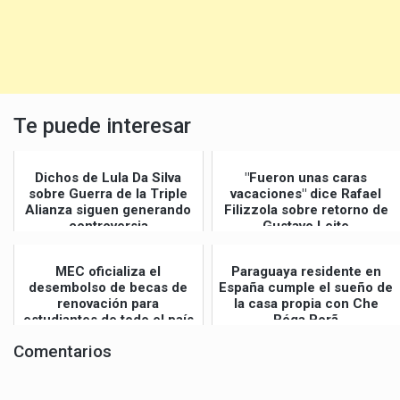
Te puede interesar
Dichos de Lula Da Silva
"Fueron unas caras
sobre Guerra de la Triple
vacaciones" dice Rafael
Alianza siguen generando
Filizzola sobre retorno de
controversia
Gustavo Leite
MEC oficializa el
Paraguaya residente en
desembolso de becas de
España cumple el sueño de
renovación para
la casa propia con Che
estudiantes de todo el país
Róga Porã
Comentarios