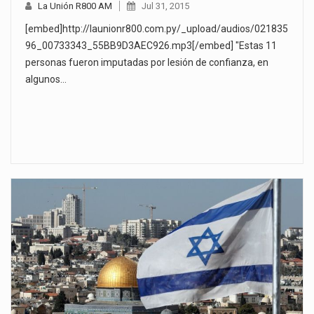
La Unión R800 AM
Jul 31, 2015
[embed]http://launionr800.com.py/_upload/audios/021835
96_00733343_55BB9D3AEC926.mp3[/embed] "Estas 11
personas fueron imputadas por lesión de confianza, en
algunos…