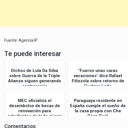
Fuente: Agencia IP
Te puede interesar
Dichos de Lula Da Silva
"Fueron unas caras
sobre Guerra de la Triple
vacaciones" dice Rafael
Alianza siguen generando
Filizzola sobre retorno de
controversia
Gustavo Leite
MEC oficializa el
Paraguaya residente en
desembolso de becas de
España cumple el sueño de
renovación para
la casa propia con Che
estudiantes de todo el país
Róga Porã
Comentarios